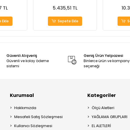
7 TL
5.435,51 TL
10.
 Ekle
Sepete Ekle
S
Güvenli Alışveriş
Geniş Ürün Yelpazesi
Güvenli ve kolay ödeme
Binlerce ürün ve kampan
sistemi
seçeneği
Kurumsal
Kategoriler
Hakkımızda
Ölçü Aletleri
Mesafeli Satış Sözleşmesi
YAĞLAMA GRUPLARI
Kullanıcı Sözleşmesi
EL ALETLERİ