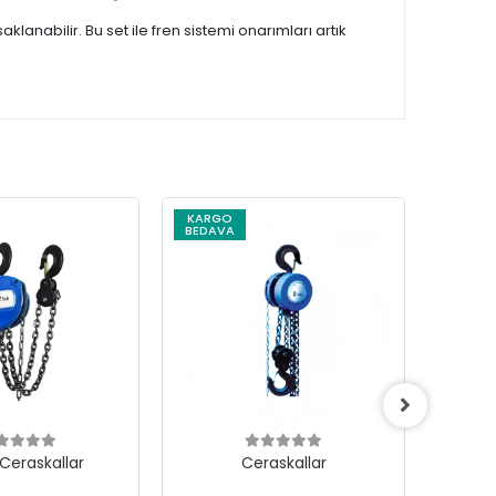
anabilir. Bu set ile fren sistemi onarımları artık
KARGO
KARG
BEDAVA
BEDAV
 Ceraskallar
Ceraskallar