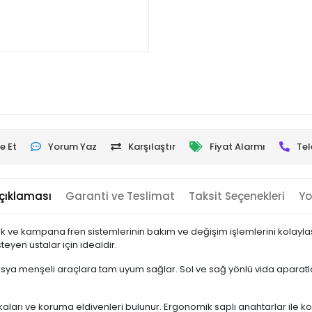
e Et
Yorum Yaz
Karşılaştır
Fiyat Alarmı
Tel
çıklaması
Garanti ve Teslimat
Taksit Seçenekleri
Yo
sk ve kampana fren sistemlerinin bakım ve değişim işlemlerini kolaylaşt
eyen ustalar için idealdir.
ya menşeli araçlara tam uyum sağlar. Sol ve sağ yönlü vida aparatları sa
lakaları ve koruma eldivenleri bulunur. Ergonomik saplı anahtarlar ile 