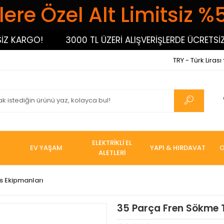
ere Özel Alt Limitsiz %
KARGO!
3000 TL ÜZERİ ALIŞVERİŞLERDE ÜCRETSİZ KA
TRY - Türk Lirası
ELEKTRİKLİ EL
EV YAŞAM
YAPI & HIRDAVAT
O
ALETLERİ
s Ekipmanları
35 Parça Fren Sökme