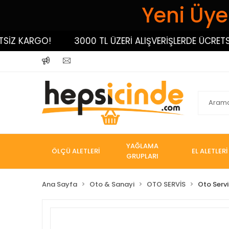
Yeni Üyel
 KARGO!
3000 TL ÜZERİ ALIŞVERİŞLERDE ÜCRETSİZ 
YAĞLAMA
ÖLÇÜ ALETLERİ
EL ALETLERİ
GRUPLARI
Ana Sayfa
Oto & Sanayi
OTO SERVİS
Oto Servi