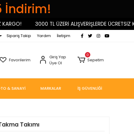
5 İndirim!
RGO!
3000 TL ÜZERİ ALIŞVERİŞLERDE ÜCRETSİZ KAR
Sipariş Takip
Yardım
İletişim
0
Giriş Yap
Favorilerim
Sepetim
Üye Ol
TO & SANAYİ
MARKALAR
İŞ GÜVENLİĞİ
 Takma Takımı