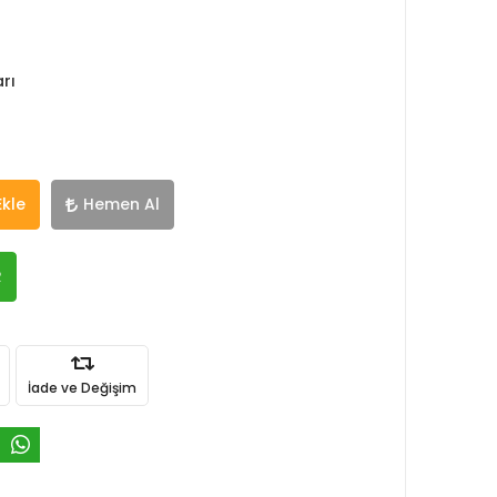
rı
Ekle
Hemen Al
R
İade ve Değişim