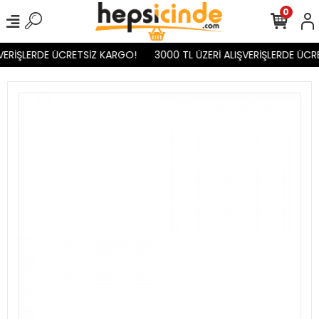
0
VERİŞLERDE ÜCRETSİZ KARGO!
3000 TL ÜZERİ ALIŞVERİŞLERDE ÜCR