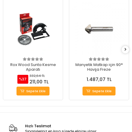
Rox Wood Sunta Kesme
Manyetik Matkap için 90°
Aparatı
Havşa Freze
332,64 TL
1.487,07 TL
%37
211,00 TL
Sepete Ekle
Sepete Ekle
Hızlı Teslimat
Siparişleriniz en kısa sürede elinize ulaşır.