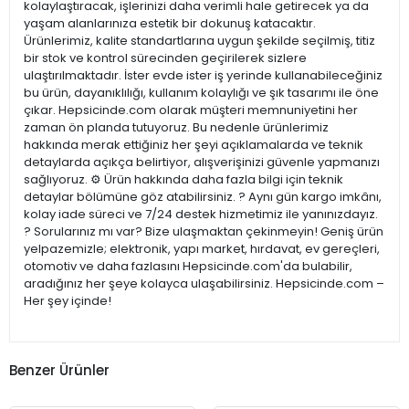
kolaylaştıracak, işlerinizi daha verimli hale getirecek ya da
yaşam alanlarınıza estetik bir dokunuş katacaktır.
Ürünlerimiz, kalite standartlarına uygun şekilde seçilmiş, titiz
bir stok ve kontrol sürecinden geçirilerek sizlere
ulaştırılmaktadır. İster evde ister iş yerinde kullanabileceğiniz
bu ürün, dayanıklılığı, kullanım kolaylığı ve şık tasarımı ile öne
çıkar. Hepsicinde.com olarak müşteri memnuniyetini her
zaman ön planda tutuyoruz. Bu nedenle ürünlerimiz
hakkında merak ettiğiniz her şeyi açıklamalarda ve teknik
detaylarda açıkça belirtiyor, alışverişinizi güvenle yapmanızı
sağlıyoruz. ⚙️ Ürün hakkında daha fazla bilgi için teknik
detaylar bölümüne göz atabilirsiniz. ? Aynı gün kargo imkânı,
kolay iade süreci ve 7/24 destek hizmetimiz ile yanınızdayız.
? Sorularınız mı var? Bize ulaşmaktan çekinmeyin! Geniş ürün
yelpazemizle; elektronik, yapı market, hırdavat, ev gereçleri,
otomotiv ve daha fazlasını Hepsicinde.com'da bulabilir,
aradığınız her şeye kolayca ulaşabilirsiniz. Hepsicinde.com –
Her şey içinde!
Benzer Ürünler