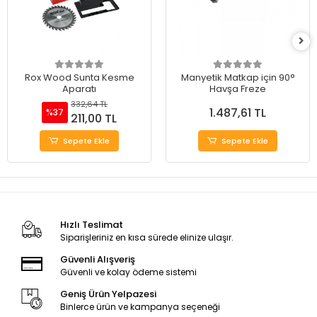
Rox Wood Sunta Kesme
Manyetik Matkap için 90°
Aparatı
Havşa Freze
332,64 TL
1.487,61 TL
%37
211,00 TL
Sepete Ekle
Sepete Ekle
Hızlı Teslimat
Siparişleriniz en kısa sürede elinize ulaşır.
Güvenli Alışveriş
Güvenli ve kolay ödeme sistemi
Geniş Ürün Yelpazesi
Binlerce ürün ve kampanya seçeneği