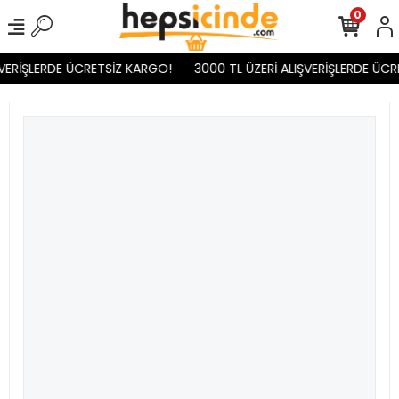
0
VERİŞLERDE ÜCRETSİZ KARGO!
3000 TL ÜZERİ ALIŞVERİŞLERDE ÜCR