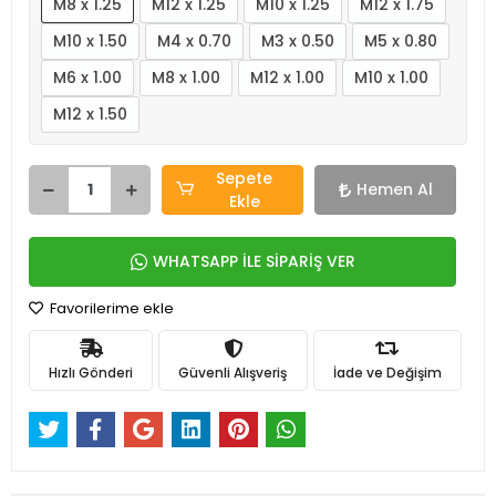
M8 x 1.25
M12 x 1.25
M10 x 1.25
M12 x 1.75
M10 x 1.50
M4 x 0.70
M3 x 0.50
M5 x 0.80
M6 x 1.00
M8 x 1.00
M12 x 1.00
M10 x 1.00
M12 x 1.50
Sepete
Hemen Al
Ekle
WHATSAPP İLE SİPARİŞ VER
Favorilerime ekle
Hızlı Gönderi
Güvenli Alışveriş
İade ve Değişim