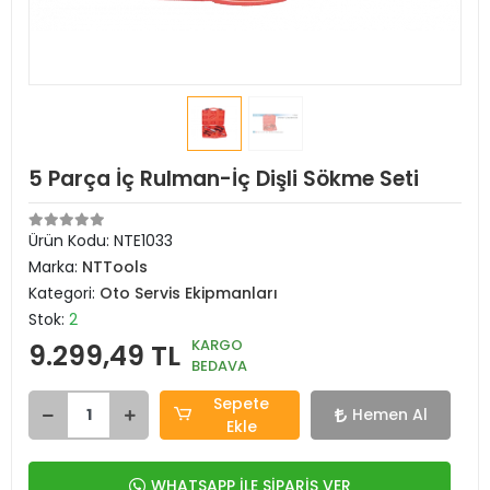
5 Parça İç Rulman-İç Dişli Sökme Seti
Ürün Kodu:
NTE1033
Marka:
NTTools
Kategori:
Oto Servis Ekipmanları
Stok:
2
KARGO
9.299,49 TL
BEDAVA
Sepete
Hemen Al
Ekle
WHATSAPP İLE SİPARİŞ VER