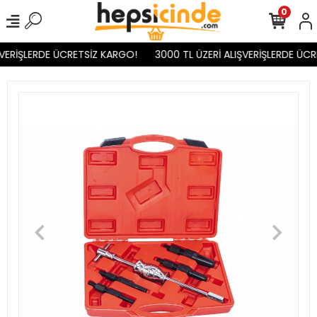
0
VERİŞLERDE ÜCRETSİZ KARGO!
3000 TL ÜZERİ ALIŞVERİŞLERDE ÜCR