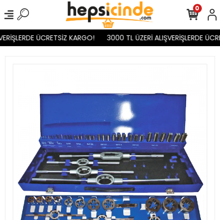
0
VERİŞLERDE ÜCRETSİZ KARGO!
3000 TL ÜZERİ ALIŞVERİŞLERDE ÜCR