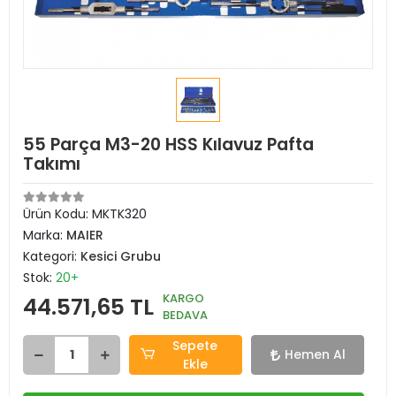
55 Parça M3-20 HSS Kılavuz Pafta
Takımı
Ürün Kodu:
MKTK320
Marka:
MAIER
Kategori:
Kesici Grubu
Stok:
20+
KARGO
44.571,65 TL
BEDAVA
Sepete
Hemen Al
Ekle