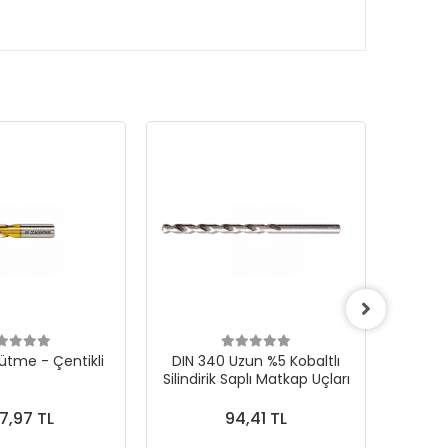
ütme - Çentikli
DIN 340 Uzun %5 Kobaltlı
CONE F 
Silindirik Saplı Matkap Uçları
Karb
7,97 TL
94,41 TL