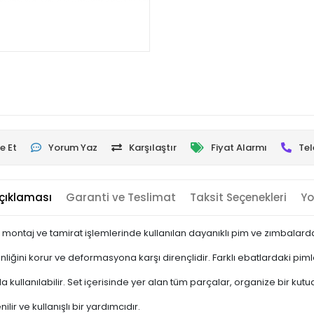
e Et
Yorum Yaz
Karşılaştır
Fiyat Alarmı
Tel
çıklaması
Garanti ve Teslimat
Taksit Seçenekleri
Yo
, montaj ve tamirat işlemlerinde kullanılan dayanıklı pim ve zımbalarda
skinliğini korur ve deformasyona karşı dirençlidir. Farklı ebatlardaki p
 kullanılabilir. Set içerisinde yer alan tüm parçalar, organize bir kut
r ve kullanışlı bir yardımcıdır.