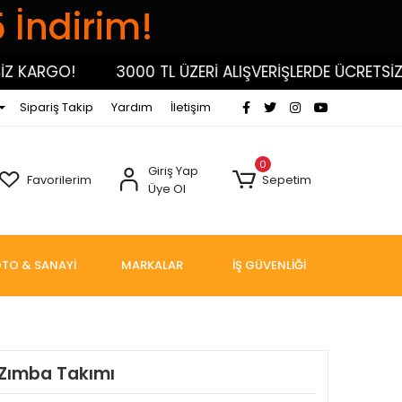
5 İndirim!
KARGO!
3000 TL ÜZERİ ALIŞVERİŞLERDE ÜCRETSİZ KA
Sipariş Takip
Yardım
İletişim
0
Giriş Yap
Favorilerim
Sepetim
Üye Ol
TO & SANAYİ
MARKALAR
İŞ GÜVENLİĞİ
 Zımba Takımı