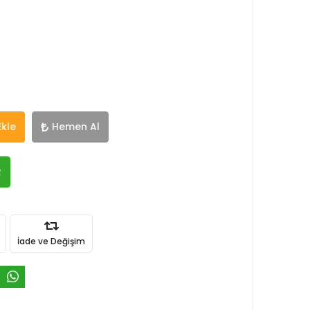
Ekle
Hemen Al
R
İade ve Değişim