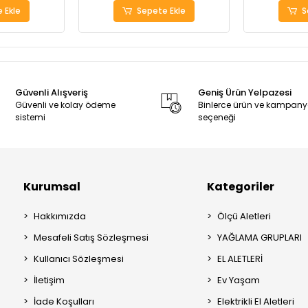
 Ekle
Sepete Ekle
S
Güvenli Alışveriş
Geniş Ürün Yelpazesi
Güvenli ve kolay ödeme
Binlerce ürün ve kampan
sistemi
seçeneği
Kurumsal
Kategoriler
Hakkımızda
Ölçü Aletleri
Mesafeli Satış Sözleşmesi
YAĞLAMA GRUPLARI
Kullanıcı Sözleşmesi
EL ALETLERİ
İletişim
Ev Yaşam
İade Koşulları
Elektrikli El Aletleri