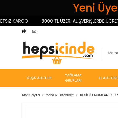
Yeni Üyel
İZ KARGO!
3000 TL ÜZERİ ALIŞVERİŞLERDE ÜCRETSİZ
YAĞLAMA
ÖLÇÜ ALETLERİ
EL ALETLERİ
GRUPLARI
Ana Sayfa
Yapı & Hırdavat
KESİCİ TAKIMLAR
K