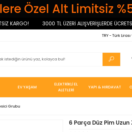
ere Özel Alt Limitsiz %
 KARGO!
3000 TL ÜZERİ ALIŞVERİŞLERDE ÜCRETSİZ 
TRY - Türk Lirası
ELEKTRİKLİ EL
EV YAŞAM
YAPI & HIRDAVAT
O
ALETLERİ
esici Grubu
6 Parça Düz Pim Uzun