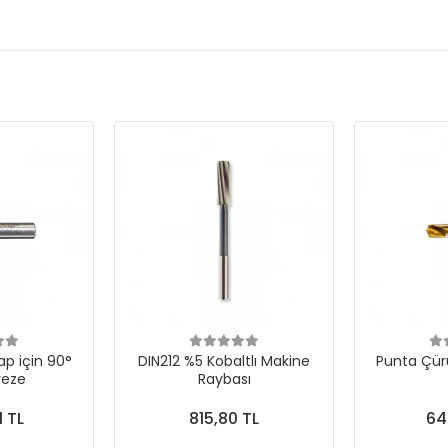
p için 90°
DIN212 %5 Kobaltlı Makine
Punta Çür
reze
Raybası
1 TL
815,80 TL
64