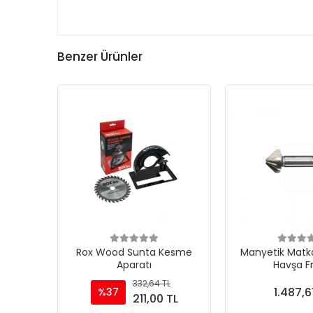
Benzer Ürünler
Rox Wood Sunta Kesme
Manyetik Matka
Aparatı
Havşa F
332,64 TL
1.487,6
%37
211,00 TL