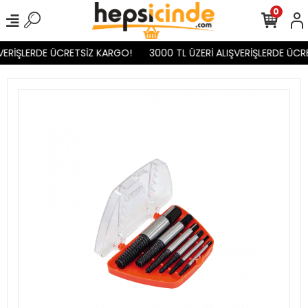
0
VERİŞLERDE ÜCRETSİZ KARGO!
3000 TL ÜZERİ ALIŞVERİŞLERDE ÜCR