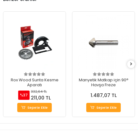
Rox Wood Sunta Kesme
Manyetik Matkap için 90°
Aparatı
Havşa Freze
332,64 TL
1.487,07 TL
%37
211,00 TL
Sepete Ekle
Sepete Ekle