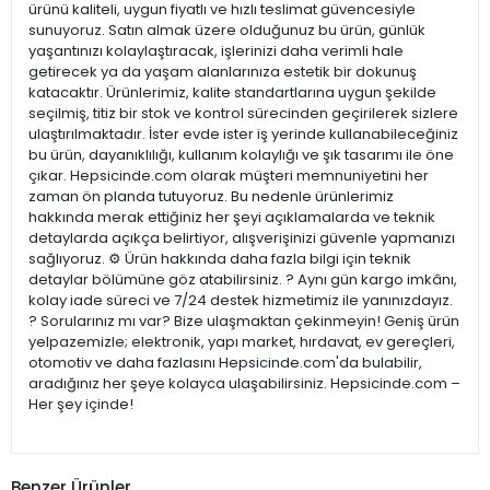
ürünü kaliteli, uygun fiyatlı ve hızlı teslimat güvencesiyle
sunuyoruz. Satın almak üzere olduğunuz bu ürün, günlük
yaşantınızı kolaylaştıracak, işlerinizi daha verimli hale
getirecek ya da yaşam alanlarınıza estetik bir dokunuş
katacaktır. Ürünlerimiz, kalite standartlarına uygun şekilde
seçilmiş, titiz bir stok ve kontrol sürecinden geçirilerek sizlere
ulaştırılmaktadır. İster evde ister iş yerinde kullanabileceğiniz
bu ürün, dayanıklılığı, kullanım kolaylığı ve şık tasarımı ile öne
çıkar. Hepsicinde.com olarak müşteri memnuniyetini her
zaman ön planda tutuyoruz. Bu nedenle ürünlerimiz
hakkında merak ettiğiniz her şeyi açıklamalarda ve teknik
detaylarda açıkça belirtiyor, alışverişinizi güvenle yapmanızı
sağlıyoruz. ⚙️ Ürün hakkında daha fazla bilgi için teknik
detaylar bölümüne göz atabilirsiniz. ? Aynı gün kargo imkânı,
kolay iade süreci ve 7/24 destek hizmetimiz ile yanınızdayız.
? Sorularınız mı var? Bize ulaşmaktan çekinmeyin! Geniş ürün
yelpazemizle; elektronik, yapı market, hırdavat, ev gereçleri,
otomotiv ve daha fazlasını Hepsicinde.com'da bulabilir,
aradığınız her şeye kolayca ulaşabilirsiniz. Hepsicinde.com –
Her şey içinde!
Benzer Ürünler