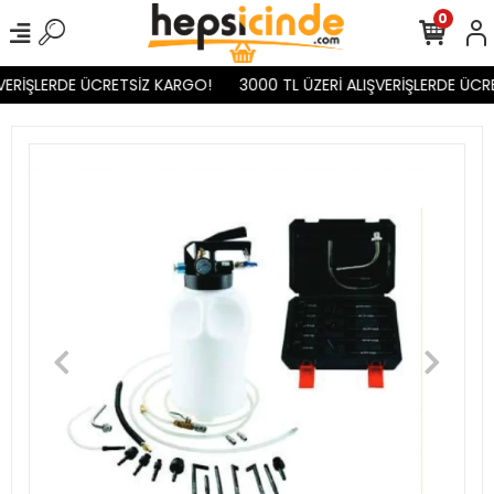
0
VERİŞLERDE ÜCRETSİZ KARGO!
3000 TL ÜZERİ ALIŞVERİŞLERDE ÜCR