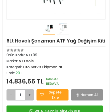
6Lt Havalı Şanzıman ATF Yağ Değişim Kiti
Ürün Kodu:
NTT99
Marka:
NTTools
Kategori:
Oto Servis Ekipmanları
Stok:
20+
KARGO
14.836,55 TL
BEDAVA
Sepete
Hemen Al
Ekle
WHATSAPP İLE SİPARİŞ VER