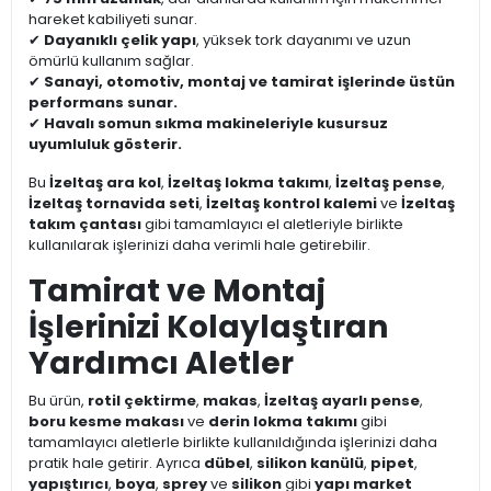
hareket kabiliyeti sunar.
✔
Dayanıklı çelik yapı
, yüksek tork dayanımı ve uzun
ömürlü kullanım sağlar.
✔
Sanayi, otomotiv, montaj ve tamirat işlerinde üstün
performans sunar.
✔
Havalı somun sıkma makineleriyle kusursuz
uyumluluk gösterir.
Bu
İzeltaş ara kol
,
İzeltaş lokma takımı
,
İzeltaş pense
,
İzeltaş tornavida seti
,
İzeltaş kontrol kalemi
ve
İzeltaş
takım çantası
gibi tamamlayıcı el aletleriyle birlikte
kullanılarak işlerinizi daha verimli hale getirebilir.
Tamirat ve Montaj
İşlerinizi Kolaylaştıran
Yardımcı Aletler
Bu ürün,
rotil çektirme
,
makas
,
İzeltaş ayarlı pense
,
boru kesme makası
ve
derin lokma takımı
gibi
tamamlayıcı aletlerle birlikte kullanıldığında işlerinizi daha
pratik hale getirir. Ayrıca
dübel
,
silikon kanülü
,
pipet
,
yapıştırıcı
,
boya
,
sprey
ve
silikon
gibi
yapı market