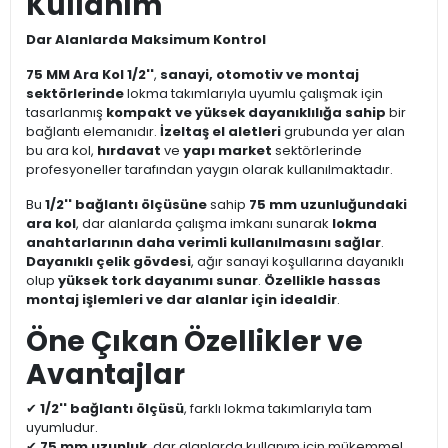
Kullanım
Dar Alanlarda Maksimum Kontrol
75 MM Ara Kol 1/2''
,
sanayi, otomotiv ve montaj
sektörlerinde
lokma takımlarıyla uyumlu çalışmak için
tasarlanmış
kompakt ve yüksek dayanıklılığa sahip
bir
bağlantı elemanıdır.
İzeltaş el aletleri
grubunda yer alan
bu ara kol,
hırdavat
ve
yapı market
sektörlerinde
profesyoneller tarafından yaygın olarak kullanılmaktadır.
Bu
1/2'' bağlantı ölçüsüne
sahip
75 mm uzunluğundaki
ara kol
, dar alanlarda çalışma imkanı sunarak
lokma
anahtarlarının daha verimli kullanılmasını sağlar
.
Dayanıklı çelik gövdesi
, ağır sanayi koşullarına dayanıklı
olup
yüksek tork dayanımı sunar
.
Özellikle hassas
montaj işlemleri ve dar alanlar için idealdir
.
Öne Çıkan Özellikler ve
Avantajlar
✔
1/2'' bağlantı ölçüsü
, farklı lokma takımlarıyla tam
uyumludur.
✔
75 mm uzunluk
, dar alanlarda kullanım için mükemmel