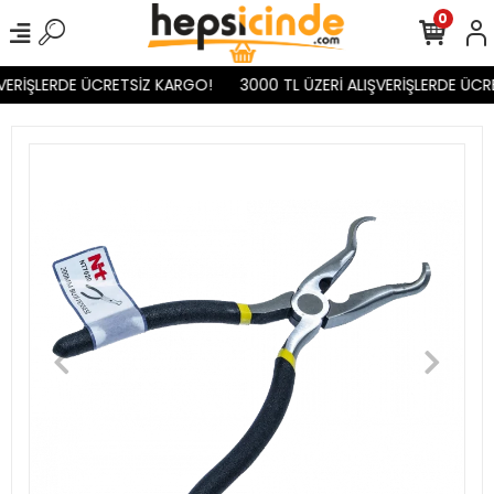
0
VERİŞLERDE ÜCRETSİZ KARGO!
3000 TL ÜZERİ ALIŞVERİŞLERDE ÜCR