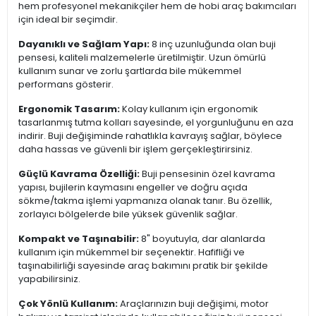
hem profesyonel mekanikçiler hem de hobi araç bakımcıları
için ideal bir seçimdir.
Dayanıklı ve Sağlam Yapı:
8 inç uzunluğunda olan buji
pensesi, kaliteli malzemelerle üretilmiştir. Uzun ömürlü
kullanım sunar ve zorlu şartlarda bile mükemmel
performans gösterir.
Ergonomik Tasarım:
Kolay kullanım için ergonomik
tasarlanmış tutma kolları sayesinde, el yorgunluğunu en aza
indirir. Buji değişiminde rahatlıkla kavrayış sağlar, böylece
daha hassas ve güvenli bir işlem gerçekleştirirsiniz.
Güçlü Kavrama Özelliği:
Buji pensesinin özel kavrama
yapısı, bujilerin kaymasını engeller ve doğru açıda
sökme/takma işlemi yapmanıza olanak tanır. Bu özellik,
zorlayıcı bölgelerde bile yüksek güvenlik sağlar.
Kompakt ve Taşınabilir:
8" boyutuyla, dar alanlarda
kullanım için mükemmel bir seçenektir. Hafifliği ve
taşınabilirliği sayesinde araç bakımını pratik bir şekilde
yapabilirsiniz.
Çok Yönlü Kullanım:
Araçlarınızın buji değişimi, motor