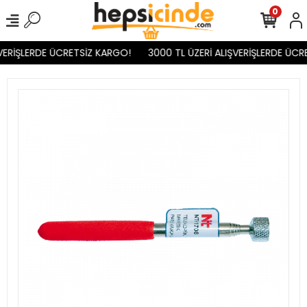
0
VERİŞLERDE ÜCRETSİZ KARGO!
3000 TL ÜZERİ ALIŞVERİŞLERDE ÜCR