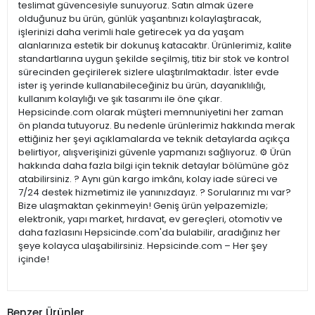
teslimat güvencesiyle sunuyoruz. Satın almak üzere
olduğunuz bu ürün, günlük yaşantınızı kolaylaştıracak,
işlerinizi daha verimli hale getirecek ya da yaşam
alanlarınıza estetik bir dokunuş katacaktır. Ürünlerimiz, kalite
standartlarına uygun şekilde seçilmiş, titiz bir stok ve kontrol
sürecinden geçirilerek sizlere ulaştırılmaktadır. İster evde
ister iş yerinde kullanabileceğiniz bu ürün, dayanıklılığı,
kullanım kolaylığı ve şık tasarımı ile öne çıkar.
Hepsicinde.com olarak müşteri memnuniyetini her zaman
ön planda tutuyoruz. Bu nedenle ürünlerimiz hakkında merak
ettiğiniz her şeyi açıklamalarda ve teknik detaylarda açıkça
belirtiyor, alışverişinizi güvenle yapmanızı sağlıyoruz. ⚙️ Ürün
hakkında daha fazla bilgi için teknik detaylar bölümüne göz
atabilirsiniz. ? Aynı gün kargo imkânı, kolay iade süreci ve
7/24 destek hizmetimiz ile yanınızdayız. ? Sorularınız mı var?
Bize ulaşmaktan çekinmeyin! Geniş ürün yelpazemizle;
elektronik, yapı market, hırdavat, ev gereçleri, otomotiv ve
daha fazlasını Hepsicinde.com'da bulabilir, aradığınız her
şeye kolayca ulaşabilirsiniz. Hepsicinde.com – Her şey
içinde!
Benzer Ürünler