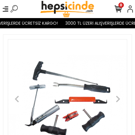
0
VERİŞLERDE ÜCRETSİZ KARGO!
3000 TL ÜZERİ ALIŞVERİŞLERDE ÜCR