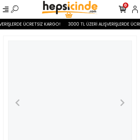
0
VERİŞLERDE ÜCRETSİZ KARGO!
3000 TL ÜZERİ ALIŞVERİŞLERDE ÜCR