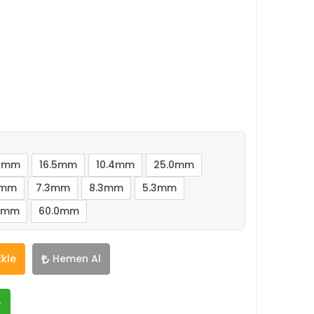
.4mm
16.5mm
10.4mm
25.0mm
3mm
7.3mm
8.3mm
5.3mm
3mm
60.0mm
Ekle
Hemen Al
R