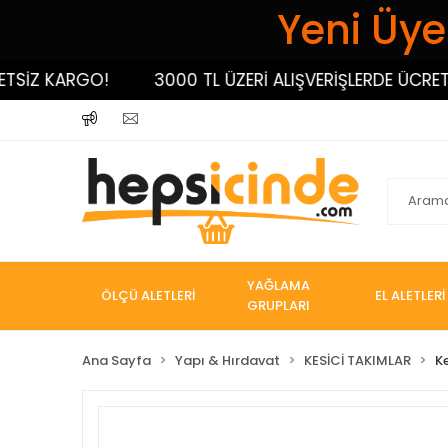
Yeni Üyel
İZ KARGO!
3000 TL ÜZERİ ALIŞVERİŞLERDE ÜCRETSİZ
YAĞLAMA
ÖLÇÜ ALETLERİ
EL ALETLERİ
GRUPLARI
Ana Sayfa
Yapı & Hırdavat
KESİCİ TAKIMLAR
K