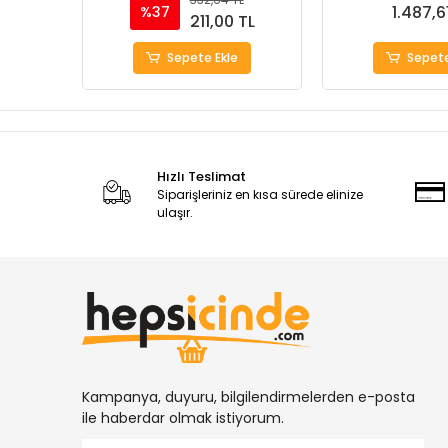
1.487,6
%37
211,00 TL
Sepete Ekle
Sepete
Hızlı Teslimat
Siparişleriniz en kısa sürede elinize
ulaşır.
Kampanya, duyuru, bilgilendirmelerden e-posta
ile haberdar olmak istiyorum.