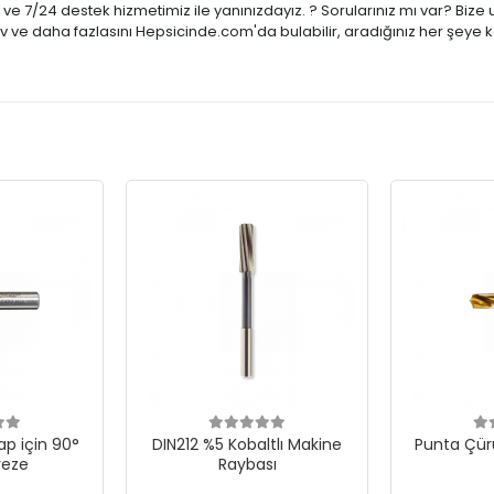
ci ve 7/24 destek hizmetimiz ile yanınızdayız. ? Sorularınız mı var? B
tiv ve daha fazlasını Hepsicinde.com'da bulabilir, aradığınız her şeye 
p için 90°
DIN212 %5 Kobaltlı Makine
Punta Çür
reze
Raybası