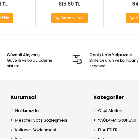
1 TL
815,80 TL
64
 Ekle
Sepete Ekle
S
Güvenli Alışveriş
Geniş Ürün Yelpazesi
Güvenli ve kolay ödeme
Binlerce ürün ve kampan
sistemi
seçeneği
Kurumsal
Kategoriler
Hakkımızda
Ölçü Aletleri
Mesafeli Satış Sözleşmesi
YAĞLAMA GRUPLARI
Kullanıcı Sözleşmesi
EL ALETLERİ