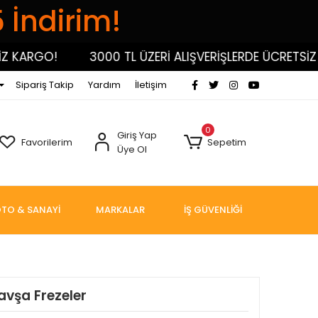
5 İndirim!
KARGO!
3000 TL ÜZERİ ALIŞVERİŞLERDE ÜCRETSİZ KA
Sipariş Takip
Yardım
İletişim
0
Giriş Yap
Favorilerim
Sepetim
Üye Ol
TO & SANAYİ
MARKALAR
İŞ GÜVENLİĞİ
avşa Frezeler