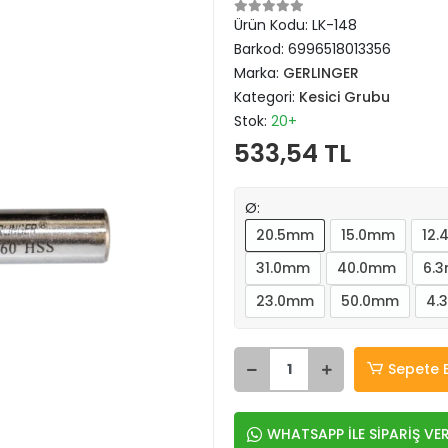
Ürün Kodu:
LK-148
Barkod:
6996518013356
Marka:
GERLINGER
Kategori:
Kesici Grubu
Stok:
20+
533,54 TL
Ø:
20.5mm
15.0mm
12
31.0mm
40.0mm
6.
23.0mm
50.0mm
4.
Sepete 
WHATSAPP İLE SİPARİŞ VE