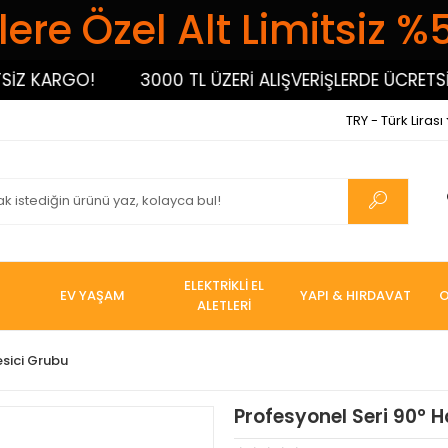
ere Özel Alt Limitsiz %
 KARGO!
3000 TL ÜZERİ ALIŞVERİŞLERDE ÜCRETSİZ 
TRY - Türk Lirası
ELEKTRİKLİ EL
EV YAŞAM
YAPI & HIRDAVAT
O
ALETLERİ
esici Grubu
Profesyonel Seri 90° H