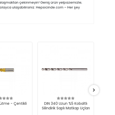
ize ulaşmaktan çekinmeyin! Geniş ürün yelpazemizle;
kolayca ulaşabilirsiniz. Hepsicinde.com – Her şey
ütme - Çentikli
DIN 340 Uzun %5 Kobaltlı
CONE F 
Silindirik Saplı Matkap Uçları
Karb