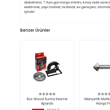
atabilirsiniz. ? Aynı gün kargo imkânı, kolay iade süre
elektronik, yapı market, hırdavat, ev gereçleri, otomo
içinde!
Benzer Ürünler
Rox Wood Sunta Kesme
Manyetik Matka
Aparatı
Havşa F
332,64 TL