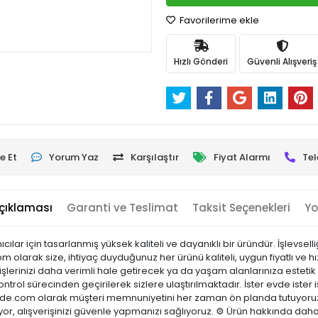
Favorilerime ekle
Hızlı Gönderi
Güvenli Alışveriş
e Et
Yorum Yaz
Karşılaştır
Fiyat Alarmı
Tel
çıklaması
Garanti ve Teslimat
Taksit Seçenekleri
Yo
ılar için tasarlanmış yüksek kaliteli ve dayanıklı bir üründür. İşlevsel
arak size, ihtiyaç duyduğunuz her ürünü kaliteli, uygun fiyatlı ve hı
şlerinizi daha verimli hale getirecek ya da yaşam alanlarınıza estetik 
ontrol sürecinden geçirilerek sizlere ulaştırılmaktadır. İster evde ister 
sicinde.com olarak müşteri memnuniyetini her zaman ön planda tutuyoru
or, alışverişinizi güvenle yapmanızı sağlıyoruz. ⚙️ Ürün hakkında daha