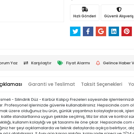
Hızlı Gönderi
Güvenli Alışveriş
orum Yaz
Karşılaştır
Fiyat Alarmı
Gelince Haber V
çıklaması
Garanti ve Teslimat
Taksit Seçenekleri
Yo
Kesmeli - Silindirik Düz - Karbür Kalıpçı Frezeleri sayesinde işlemlerin
ar. Profesyonel işlerinizde güvenle kullanabilirsiniz. Hepsicinde.com ol
 almak üzere olduğunuz bu ürün, günlük yaşantınızı kolaylaştıracak, işl
kalite standartlarına uygun şekilde seçilmiş, titiz bir stok ve kontrol sü
ıklılığı, kullanım kolaylığı ve şık tasarımı ile öne çıkar. Hepsicinde
niz her şeyi açıklamalarda ve teknik detaylarda açıkça belirtiyor, alı
 göz atabilirsiniz. ? Aynı gün kargo imkânı, kolay iade süreci ve 7/24 d