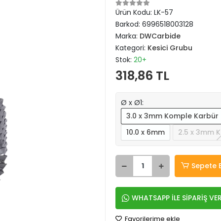
Ürün Kodu:
LK-57
Barkod:
6996518003128
Marka:
DWCarbide
Kategori:
Kesici Grubu
Stok:
20+
318,86 TL
Ø x Ø1:
3.0 x 3mm Komple Karbür
10.0 x 6mm
2.5 x 3mm 
Sepete 
WHATSAPP İLE SİPARİŞ VE
Favorilerime ekle