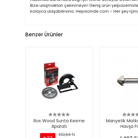
Bize ulaşmaktan çekinmeyin! Geniş ürün yelpazemizle; e
kolayca ulaşabilirsiniz. Hepsicinde.com – Her şey için
Benzer Ürünler
Rox Wood Sunta Kesme
Manyetik Matka
Aparatı
Havşa F
332,64 TL