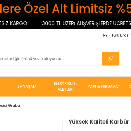
ere Özel Alt Limitsiz %
 KARGO!
3000 TL ÜZERİ ALIŞVERİŞLERDE ÜCRETSİZ 
TRY - Türk Lirası
ELEKTRİKLİ EL
EV YAŞAM
YAPI & HIRDAVAT
O
ALETLERİ
esici Grubu
Yüksek Kaliteli Karbür 