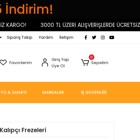
5 İndirim!
KARGO!
3000 TL ÜZERİ ALIŞVERİŞLERDE ÜCRETSİZ KA
Sipariş Takip
Yardım
İletişim
0
Giriş Yap
Favorilerim
Sepetim
Üye Ol
TO & SANAYİ
MARKALAR
İŞ GÜVENLİĞİ
Kalıpçı Frezeleri