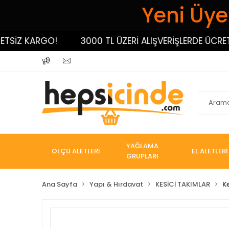
Yeni Üyel
İZ KARGO!
3000 TL ÜZERİ ALIŞVERİŞLERDE ÜCRETSİZ
YAĞLAMA
ÖLÇÜ ALETLERİ
EL ALETLERİ
GRUPLARI
Ana Sayfa
Yapı & Hırdavat
KESİCİ TAKIMLAR
K