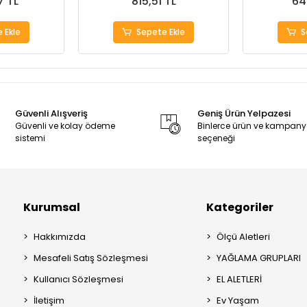
7 TL
815,51 TL
64
 Ekle
Sepete Ekle
S
Güvenli Alışveriş
Geniş Ürün Yelpazesi
Güvenli ve kolay ödeme
Binlerce ürün ve kampan
sistemi
seçeneği
Kurumsal
Kategoriler
Hakkımızda
Ölçü Aletleri
Mesafeli Satış Sözleşmesi
YAĞLAMA GRUPLARI
Kullanıcı Sözleşmesi
EL ALETLERİ
İletişim
Ev Yaşam