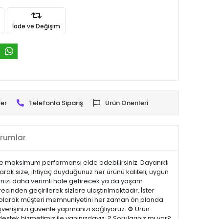
İade ve Değişim
er
Telefonla Sipariş
Ürün Önerileri
rumlar
izde maksimum performansı elde edebilirsiniz. Dayanıklı
arak size, ihtiyaç duyduğunuz her ürünü kaliteli, uygun
erinizi daha verimli hale getirecek ya da yaşam
recinden geçirilerek sizlere ulaştırılmaktadır. İster
.com olarak müşteri memnuniyetini her zaman ön planda
şverişinizi güvenle yapmanızı sağlıyoruz. ⚙️ Ürün
estek hizmetimiz ile yanınızdayız. ? Sorularınız mı var?