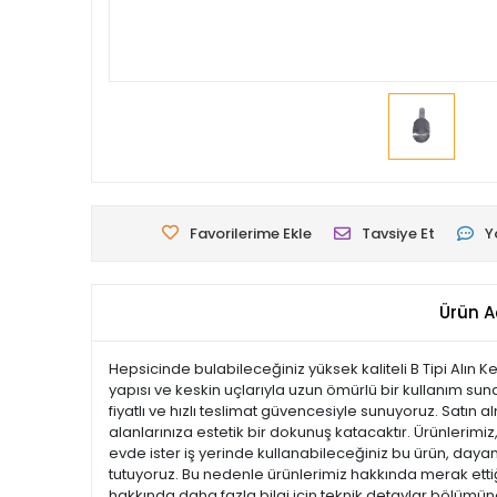
Favorilerime Ekle
Tavsiye Et
Y
Ürün A
Hepsicinde bulabileceğiniz yüksek kaliteli B Tipi Alın 
yapısı ve keskin uçlarıyla uzun ömürlü bir kullanım sun
fiyatlı ve hızlı teslimat güvencesiyle sunuyoruz. Satın
alanlarınıza estetik bir dokunuş katacaktır. Ürünlerimiz, 
evde ister iş yerinde kullanabileceğiniz bu ürün, dayan
tutuyoruz. Bu nedenle ürünlerimiz hakkında merak ettiği
hakkında daha fazla bilgi için teknik detaylar bölümüne