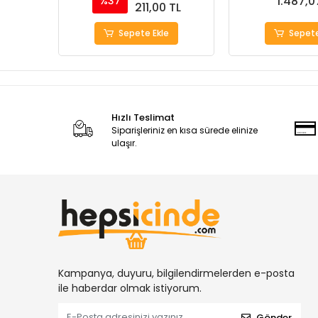
1.487,0
%37
211,00 TL
Sepete Ekle
Sepete
Hızlı Teslimat
Siparişleriniz en kısa sürede elinize
ulaşır.
Kampanya, duyuru, bilgilendirmelerden e-posta
ile haberdar olmak istiyorum.
Gönder