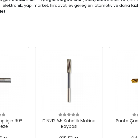
lektronik, yapı market, hırdavat, ev gereçleri, otomotiv ve daha fazl
de!
p için 90°
DIN212 %5 Kobaltlı Makine
Punta Çür
reze
Raybası