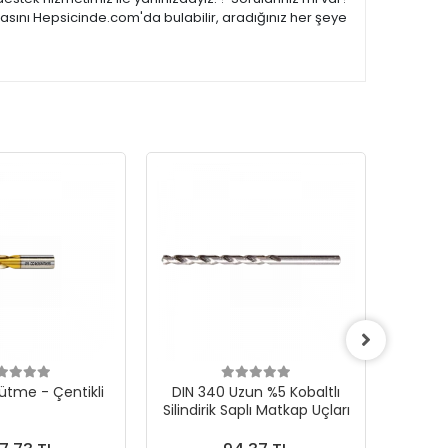
asını Hepsicinde.com'da bulabilir, aradığınız her şeye
ütme - Çentikli
DIN 340 Uzun %5 Kobaltlı
CONE F 
Silindirik Saplı Matkap Uçları
Karb