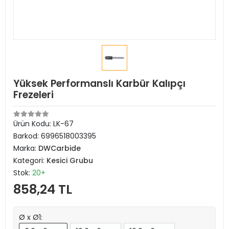
Yüksek Performanslı Karbür Kalıpçı
Frezeleri
Ürün Kodu:
LK-67
Barkod:
6996518003395
Marka:
DWCarbide
Kategori:
Kesici Grubu
Stok:
20+
858,24 TL
Ø x Ø1: