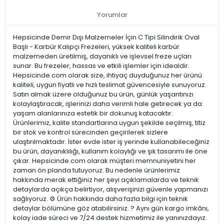
Yorumlar
Hepsicinde Demir Dışı Malzemeler İçin C Tipi Silindirik Oval
Başlı - Karbür Kalıpçı Frezeleri, yüksek kaliteli karbür
malzemeden üretilmiş, dayanıklı ve işlevsel freze uçları
sunar. Bu frezeler, hassas ve etkili işlemler için idealdir.
Hepsicinde.com olarak size, ihtiyaç duyduğunuz her ürünü
kaliteli, uygun fiyatlı ve hızlı teslimat güvencesiyle sunuyoruz.
Satın almak üzere olduğunuz bu ürün, günlük yaşantınızı
kolaylaştıracak, işlerinizi daha verimli hale getirecek ya da
yaşam alanlarınıza estetik bir dokunuş katacaktır.
Ürünlerimiz, kalite standartlarına uygun şekilde seçilmiş, titiz
bir stok ve kontrol sürecinden geçirilerek sizlere
ulaştırılmaktadır. İster evde ister iş yerinde kullanabileceğiniz
bu ürün, dayanıklılığı, kullanım kolaylığı ve şık tasarımı ile öne
çıkar. Hepsicinde.com olarak müşteri memnuniyetini her
zaman ön planda tutuyoruz. Bu nedenle ürünlerimiz
hakkında merak ettiğiniz her şeyi açıklamalarda ve teknik
detaylarda açıkça belirtiyor, alışverişinizi güvenle yapmanızı
sağlıyoruz. ⚙️ Ürün hakkında daha fazla bilgi için teknik
detaylar bölümüne göz atabilirsiniz. ? Aynı gün kargo imkânı,
kolay iade süreci ve 7/24 destek hizmetimiz ile yanınızdayız.