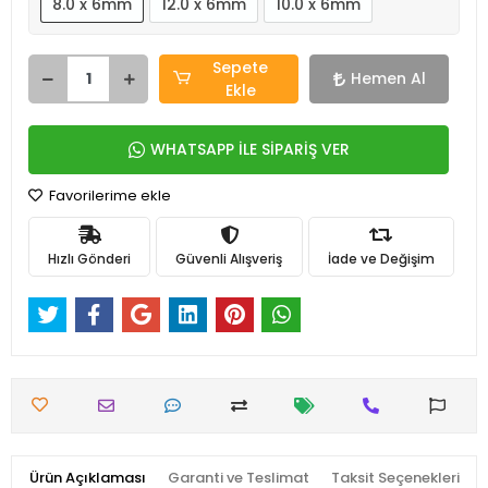
8.0 x 6mm
12.0 x 6mm
10.0 x 6mm
Sepete
Hemen Al
Ekle
WHATSAPP İLE SİPARİŞ VER
Favorilerime ekle
Hızlı Gönderi
Güvenli Alışveriş
İade ve Değişim
Ürün Açıklaması
Garanti ve Teslimat
Taksit Seçenekleri