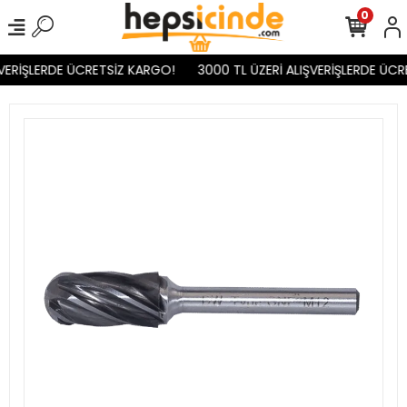
0
VERİŞLERDE ÜCRETSİZ KARGO!
3000 TL ÜZERİ ALIŞVERİŞLERDE ÜCR