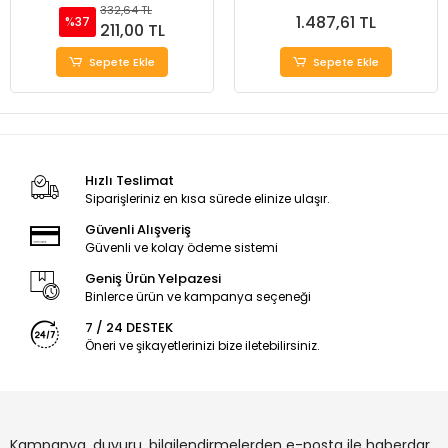
332,64 TL
1.487,61 TL
%37
211,00 TL
Sepete Ekle
Sepete Ekle
Hızlı Teslimat
Siparişleriniz en kısa sürede elinize ulaşır.
Güvenli Alışveriş
Güvenli ve kolay ödeme sistemi
Geniş Ürün Yelpazesi
Binlerce ürün ve kampanya seçeneği
7 / 24 DESTEK
Öneri ve şikayetlerinizi bize iletebilirsiniz.
Kampanya, duyuru, bilgilendirmelerden e-posta ile haberdar