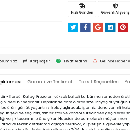
Hızlı Gönderi
Güvenli Alışveriş
orum Yaz
Karşılaştır
Fiyat Alarmı
Gelince Haber V
çıklaması
Garanti ve Teslimat
Taksit Seçenekleri
Yo
indir - Karbür Kalıpçı Frezeleri, yüksek kaliteli karbür malzemeden üreti
çin ideal bir seçimdir. Hepsicinde.com olarak size, ihtiyaç duyduğunuz he
 ürün, günlük yaşantınızı kolaylaştıracak, işlerinizi daha verimli hale
gun şekilde seçilmiş, titiz bir stok ve kontrol sürecinden geçirilerek siz
laylığı ve şık tasarımı ile öne çıkar. Hepsicinde.com olarak müşteri m
arda ve teknik detaylarda açıkça belirtiyor, alışverişinizi güvenle yap
 gün kargo imkânı, kolay iade süreci ve 7/24 destek hizmetimiz ile yanı