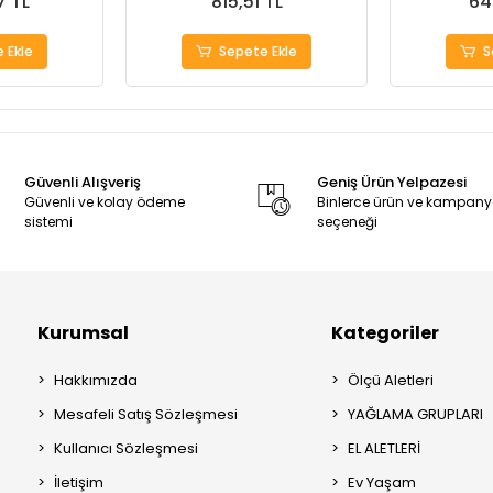
7 TL
815,51 TL
64
 Ekle
Sepete Ekle
S
Güvenli Alışveriş
Geniş Ürün Yelpazesi
Güvenli ve kolay ödeme
Binlerce ürün ve kampan
sistemi
seçeneği
Kurumsal
Kategoriler
Hakkımızda
Ölçü Aletleri
Mesafeli Satış Sözleşmesi
YAĞLAMA GRUPLARI
Kullanıcı Sözleşmesi
EL ALETLERİ
İletişim
Ev Yaşam