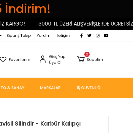
5 İndirim!
KARGO!
3000 TL ÜZERİ ALIŞVERİŞLERDE ÜCRETSİZ KA
Sipariş Takip
Yardım
İletişim
0
Giriş Yap
Favorilerim
Sepetim
Üye Ol
TO & SANAYİ
MARKALAR
İŞ GÜVENLİĞİ
avisli Silindir - Karbür Kalıpçı