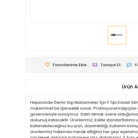
Favorilerime Ekle
Tavsiye Et
Y
Ürün A
Hepsicinde Demir Dışı Malzemeler İçin F Tipi Kavisli Sil
mükemmel bir işlevsellik sunar. Profesyonel kalıpçılar i
güvencesiyle sunuyoruz. Satın almak üzere olduğunuz bu
dokunuş katacaktır. Ürünlerimiz, kalite standartlarına uy
kullanabileceğiniz bu ürün, dayanıklılığı, kullanım ko
ürünlerimiz hakkında merak ettiğiniz her şeyi açıklamal
için teknik detaylar bölümüne göz atabilirsiniz. ? Aynı