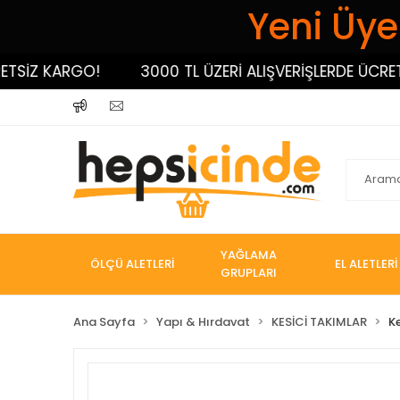
Yeni Üyel
İZ KARGO!
3000 TL ÜZERİ ALIŞVERİŞLERDE ÜCRETSİZ
YAĞLAMA
ÖLÇÜ ALETLERİ
EL ALETLERİ
GRUPLARI
Ana Sayfa
Yapı & Hırdavat
KESİCİ TAKIMLAR
K