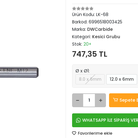
Ürün Kodu:
LK-68
Barkod:
6996518003425
Marka:
DWCarbide
Kategori:
Kesici Grubu
Stok:
20+
747,35 TL
Ø x Ø1:
8.0 x 6mm
12.0 x 6mm
Sepete 
WHATSAPP İLE SİPARİŞ VE
Favorilerime ekle