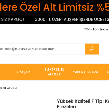
ere Özel Alt Limitsiz %
 KARGO!
3000 TL ÜZERİ ALIŞVERİŞLERDE ÜCRETSİZ 
TRY - Türk Lirası
ELEKTRİKLİ EL
EV YAŞAM
YAPI & HIRDAVAT
O
ALETLERİ
esici Grubu
Yüksek Kaliteli F Tipi K
Frezeleri