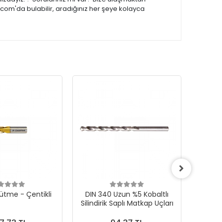
.com'da bulabilir, aradığınız her şeye kolayca
ütme - Çentikli
DIN 340 Uzun %5 Kobaltlı
CONE F 
Silindirik Saplı Matkap Uçları
Karb