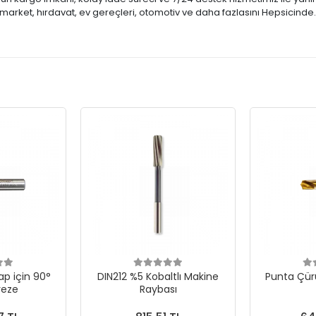
market, hırdavat, ev gereçleri, otomotiv ve daha fazlasını Hepsicinde
p için 90°
DIN212 %5 Kobaltlı Makine
Punta Çür
reze
Raybası