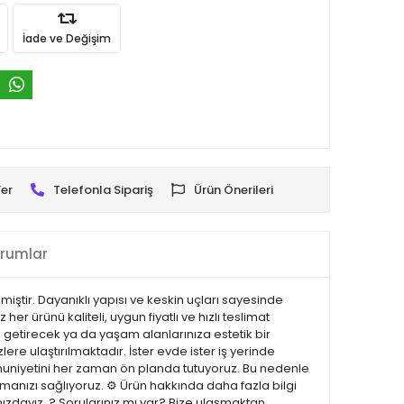
İade ve Değişim
er
Telefonla Sipariş
Ürün Önerileri
rumlar
lmiştir. Dayanıklı yapısı ve keskin uçları sayesinde
r ürünü kaliteli, uygun fiyatlı ve hızlı teslimat
 getirecek ya da yaşam alanlarınıza estetik bir
lere ulaştırılmaktadır. İster evde ister iş yerinde
emnuniyetini her zaman ön planda tutuyoruz. Bu nedenle
manızı sağlıyoruz. ⚙️ Ürün hakkında daha fazla bilgi
nızdayız. ? Sorularınız mı var? Bize ulaşmaktan