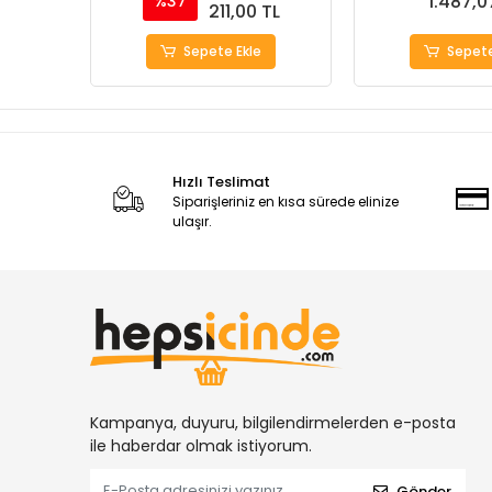
1.487,0
%37
211,00 TL
Sepete Ekle
Sepete
Hızlı Teslimat
Siparişleriniz en kısa sürede elinize
ulaşır.
Kampanya, duyuru, bilgilendirmelerden e-posta
ile haberdar olmak istiyorum.
Gönder