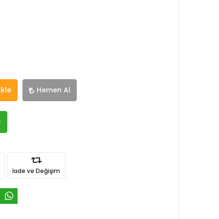
Ekle
Hemen Al
R
İade ve Değişim