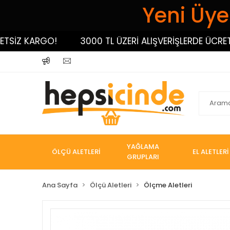
Yeni Üyel
İZ KARGO!
3000 TL ÜZERİ ALIŞVERİŞLERDE ÜCRETSİZ
YAĞLAMA
ÖLÇÜ ALETLERİ
EL ALETLERİ
GRUPLARI
Ana Sayfa
Ölçü Aletleri
Ölçme Aletleri