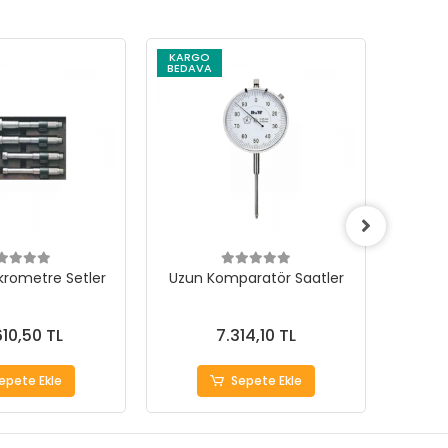
KARGO
KARG
BEDAVA
BEDAV
ikrometre Setler
Uzun Komparatör Saatler
Hassas
610,50 TL
7.314,10 TL
epete Ekle
Sepete Ekle