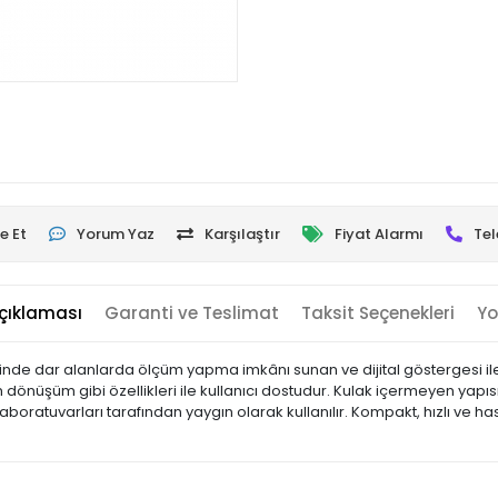
e Et
Yorum Yaz
Karşılaştır
Fiyat Alarmı
Tel
çıklaması
Garanti ve Teslimat
Taksit Seçenekleri
Yo
sinde dar alanlarda ölçüm yapma imkânı sunan ve dijital göstergesi ile
 dönüşüm gibi özellikleri ile kullanıcı dostudur. Kulak içermeyen yapı
 laboratuvarları tarafından yaygın olarak kullanılır. Kompakt, hızlı ve