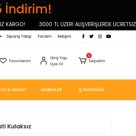
5 İndirim!
KARGO!
3000 TL ÜZERİ ALIŞVERİŞLERDE ÜCRETSİZ KA
Sipariş Takip
Yardım
İletişim
0
Giriş Yap
Favorilerim
Sepetim
Üye Ol
TO & SANAYİ
MARKALAR
İŞ GÜVENLİĞİ
ti Kulaksız