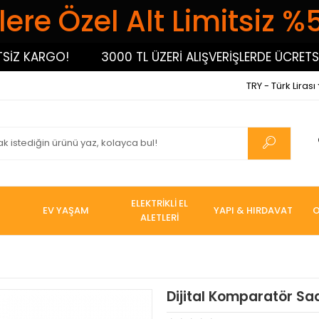
ere Özel Alt Limitsiz %
 KARGO!
3000 TL ÜZERİ ALIŞVERİŞLERDE ÜCRETSİZ 
TRY - Türk Lirası
ELEKTRİKLİ EL
EV YAŞAM
YAPI & HIRDAVAT
O
ALETLERİ
Dijital Komparatör Saa