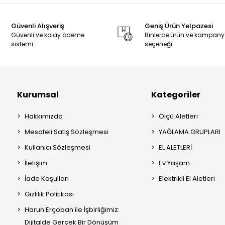
Güvenli Alışveriş
Geniş Ürün Yelpazesi
Güvenli ve kolay ödeme
Binlerce ürün ve kampan
sistemi
seçeneği
Kurumsal
Kategoriler
Hakkımızda
Ölçü Aletleri
Mesafeli Satış Sözleşmesi
YAĞLAMA GRUPLARI
Kullanıcı Sözleşmesi
EL ALETLERİ
İletişim
Ev Yaşam
İade Koşulları
Elektrikli El Aletleri
Gizlilik Politikası
Harun Erçoban ile İşbirliğimiz:
Dijitalde Gerçek Bir Dönüşüm