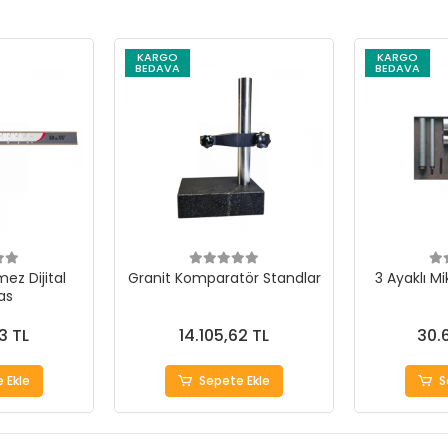
KARGO
KARGO
BEDAVA
BEDAVA
ez Dijital
Granit Komparatör Standlar
3 Ayaklı M
as
3 TL
14.105,62 TL
30.
 Ekle
Sepete Ekle
S