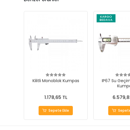
KARGO
BEDAVA
Kilitli Monoblok Kumpas
IP67 Su Geçirm
Kump
1.178,65 TL
6.579,8
Sepete Ekle
Sepete