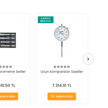
KARGO
KARG
BEDAVA
BEDAV
ikrometre Setler
Uzun Komparatör Saatler
Hassas
610,50 TL
7.314,10 TL
epete Ekle
Sepete Ekle