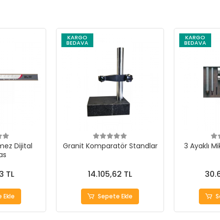
KARGO
KARGO
BEDAVA
BEDAVA
ez Dijital
Granit Komparatör Standlar
3 Ayaklı M
as
3 TL
14.105,62 TL
30.
 Ekle
Sepete Ekle
S