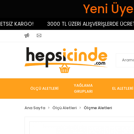
Yeni Üyel
İZ KARGO!
3000 TL ÜZERİ ALIŞVERİŞLERDE ÜCRETSİZ
YAĞLAMA
ÖLÇÜ ALETLERİ
EL ALETLERİ
GRUPLARI
Ana Sayfa
Ölçü Aletleri
Ölçme Aletleri