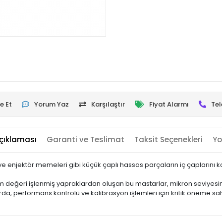
e Et
Yorum Yaz
Karşılaştır
Fiyat Alarmı
Tel
çıklaması
Garanti ve Teslimat
Taksit Seçenekleri
Yo
i ve enjektör memeleri gibi küçük çaplı hassas parçaların iç çaplarını 
üm değeri işlenmiş yapraklardan oluşan bu mastarlar, mikron seviyesi
da, performans kontrolü ve kalibrasyon işlemleri için kritik öneme sahip