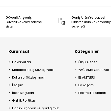
Güvenli Alışveriş
Geniş Ürün Yelpazesi
Güvenli ve kolay ödeme
Binlerce ürün ve kampan
sistemi
seçeneği
Kurumsal
Kategoriler
Hakkımızda
Ölçü Aletleri
Mesafeli Satış Sözleşmesi
YAĞLAMA GRUPLARI
Kullanıcı Sözleşmesi
EL ALETLERİ
İletişim
Ev Yaşam
İade Koşulları
Elektrikli El Aletleri
Gizlilik Politikası
Harun Erçoban ile İşbirliğimiz: