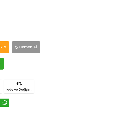
Ekle
Hemen Al
R
İade ve Değişim