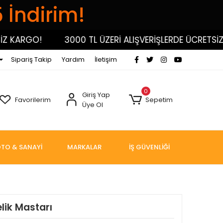
5 İndirim!
KARGO!
3000 TL ÜZERİ ALIŞVERİŞLERDE ÜCRETSİZ KA
Sipariş Takip
Yardım
İletişim
0
Giriş Yap
Favorilerim
Sepetim
Üye Ol
TO & SANAYİ
MARKALAR
İŞ GÜVENLİĞİ
lik Mastarı