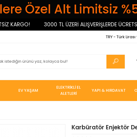
ere Özel Alt Limitsiz %
 KARGO!
3000 TL ÜZERİ ALIŞVERİŞLERDE ÜCRETSİZ 
TRY - Türk Lirası
ELEKTRİKLİ EL
EV YAŞAM
YAPI & HIRDAVAT
O
ALETLERİ
Karbüratör Enjektör De