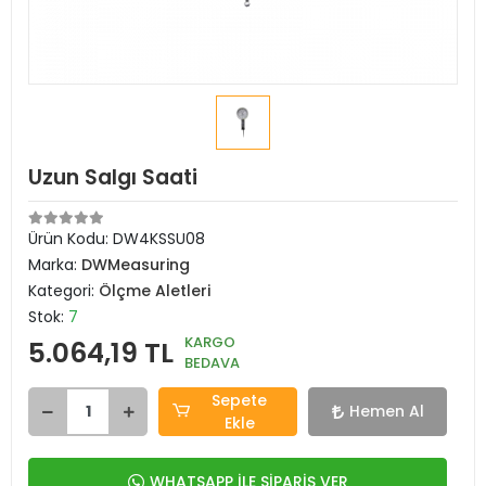
Uzun Salgı Saati
Ürün Kodu:
DW4KSSU08
Marka:
DWMeasuring
Kategori:
Ölçme Aletleri
Stok:
7
KARGO
5.064,19 TL
BEDAVA
Sepete
Hemen Al
Ekle
WHATSAPP İLE SİPARİŞ VER