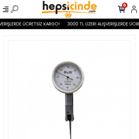
0
VERİŞLERDE ÜCRETSİZ KARGO!
3000 TL ÜZERİ ALIŞVERİŞLERDE ÜCR