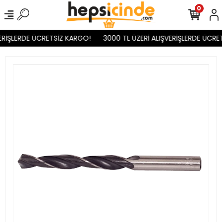
0
RİŞLERDE ÜCRETSİZ KARGO!
3000 TL ÜZERİ ALIŞVERİŞLERDE ÜCRET