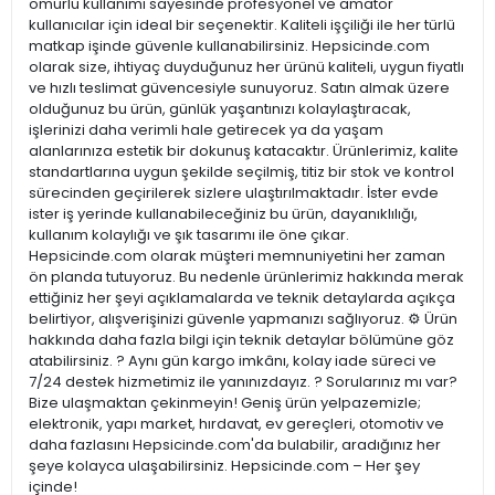
ömürlü kullanımı sayesinde profesyonel ve amatör
kullanıcılar için ideal bir seçenektir. Kaliteli işçiliği ile her türlü
matkap işinde güvenle kullanabilirsiniz. Hepsicinde.com
olarak size, ihtiyaç duyduğunuz her ürünü kaliteli, uygun fiyatlı
ve hızlı teslimat güvencesiyle sunuyoruz. Satın almak üzere
olduğunuz bu ürün, günlük yaşantınızı kolaylaştıracak,
işlerinizi daha verimli hale getirecek ya da yaşam
alanlarınıza estetik bir dokunuş katacaktır. Ürünlerimiz, kalite
standartlarına uygun şekilde seçilmiş, titiz bir stok ve kontrol
sürecinden geçirilerek sizlere ulaştırılmaktadır. İster evde
ister iş yerinde kullanabileceğiniz bu ürün, dayanıklılığı,
kullanım kolaylığı ve şık tasarımı ile öne çıkar.
Hepsicinde.com olarak müşteri memnuniyetini her zaman
ön planda tutuyoruz. Bu nedenle ürünlerimiz hakkında merak
ettiğiniz her şeyi açıklamalarda ve teknik detaylarda açıkça
belirtiyor, alışverişinizi güvenle yapmanızı sağlıyoruz. ⚙️ Ürün
hakkında daha fazla bilgi için teknik detaylar bölümüne göz
atabilirsiniz. ? Aynı gün kargo imkânı, kolay iade süreci ve
7/24 destek hizmetimiz ile yanınızdayız. ? Sorularınız mı var?
Bize ulaşmaktan çekinmeyin! Geniş ürün yelpazemizle;
elektronik, yapı market, hırdavat, ev gereçleri, otomotiv ve
daha fazlasını Hepsicinde.com'da bulabilir, aradığınız her
şeye kolayca ulaşabilirsiniz. Hepsicinde.com – Her şey
içinde!