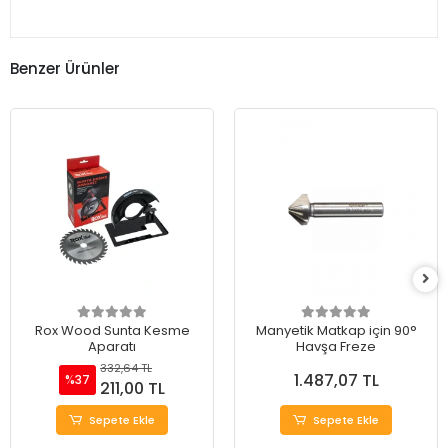
Benzer Ürünler
Rox Wood Sunta Kesme
Manyetik Matkap için 90°
Aparatı
Havşa Freze
332,64 TL
1.487,07 TL
%37
211,00 TL
Sepete Ekle
Sepete Ekle