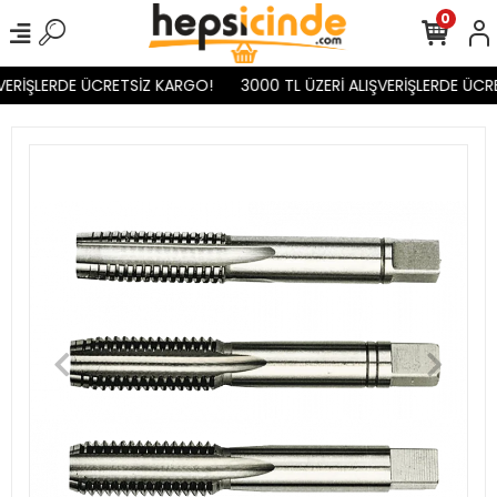
0
VERİŞLERDE ÜCRETSİZ KARGO!
3000 TL ÜZERİ ALIŞVERİŞLERDE ÜCR