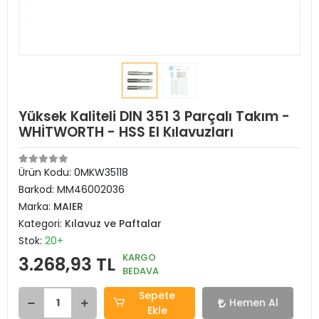
Yüksek Kaliteli DIN 351 3 Parçalı Takım -
WHİTWORTH - HSS El Kılavuzları
Ürün Kodu:
0MKW35118
Barkod:
MM46002036
Marka:
MAIER
Kategori:
Kılavuz ve Paftalar
Stok:
20+
KARGO
3.268,93 TL
BEDAVA
Sepete
Hemen Al
Ekle