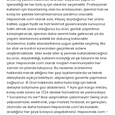
işlevselliği ile her türlü iş için ideal bir seçenektir. Profesyonel
kullanım için tasarlanmış olan bu el kılavuzları, işlerinizi hızlı ve
kolay bir şekilde tamamlamanıza yardımcı olacaktır.
Hepsicinde.com olarak size, ihtiyaç duyduğunuz her ürünü
kaliteli, uygun fiyatlı ve hızlı teslimat güvencesiyle sunuyoruz.
Satın almak üzere olduğunuz bu ürün, günlük yaşantınızı
kolaylaştıracak, işlerinizi daha verimli hale getirecek ya da
yaşam alanlarınıza estetik bir dokunuş katacaktır.
Ürünlerimiz, kalite standartlarına uygun şekilde seçilmiş, titiz
bir stok ve kontrol sürecinden geçirilerek sizlere
ulaştırılmaktadır. İster evde ister iş yerinde kullanabileceğiniz
bu ürün, dayanıklılığı, kullanım kolaylığı ve şık tasarımı ile öne
çıkar. Hepsicinde.com olarak müşteri memnuniyetini her
zaman ön planda tutuyoruz. Bu nedenle ürünlerimiz
hakkında merak ettiğiniz her şeyi açıklamalarda ve teknik
detaylarda açıkça belirtiyor, alışverişinizi güvenle yapmanızı
sağlıyoruz. ⚙️ Ürün hakkında daha fazla bilgi için teknik
detaylar bölümüne göz atabilirsiniz. ? Aynı gün kargo imkânı,
kolay iade süreci ve 7/24 destek hizmetimiz ile yanınızdayız.
? Sorularınız mı var? Bize ulaşmaktan çekinmeyin! Geniş ürün
yelpazemizle; elektronik, yapı market, hırdavat, ev gereçleri,
otomotiv ve daha fazlasını Hepsicinde.com'da bulabilir,
aradığınız her şeye kolayca ulaşabilirsiniz. Hepsicinde.com –