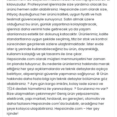
kılavuzudur. Profesyonel işlerinizde size yardımcı olacak bu
ürünü hemen satın alabilirsiniz. Hepsicinde.com olarak size,
ihtiyaç duyduğunuz her ürünü kaliteli, uygun fiyatlı ve hızlı
teslimat güvencesiyle sunuyoruz. Satın almak üzere
olduğunuz bu ürün, günlük yaşantınızı kolaylaştıracak,
işlerinizi daha verimli hale getirecek ya da yaşam
alanlarınıza estetik bir dokunuş katacaktır. Ürünlerimiz, kalite
standartlarına uygun şekilde seçilmiş, titiz bir stok ve kontrol
sürecinden geçirilerek sizlere ulaştırılmaktadır. İster evde
ister iş yerinde kullanabileceğiniz bu ürün, dayanıklılığı,
kullanım kolaylığı ve şık tasarımı ile öne çıkar.
Hepsicinde.com olarak müşteri memnuniyetini her zaman
ön planda tutuyoruz. Bu nedenle ürünlerimiz hakkında merak
ettiğiniz her şeyi açıklamalarda ve teknik detaylarda açıkça
belirtiyor, alışverişinizi güvenle yapmanızı sağlıyoruz. ⚙️ Ürün
hakkında daha fazla bilgi için teknik detaylar bölümüne göz
atabilirsiniz. ? Aynı gün kargo imkânı, kolay iade süreci ve
7/24 destek hizmetimiz ile yanınızdayız. ? Sorularınız mı var?
Bize ulaşmaktan çekinmeyin! Geniş ürün yelpazemizle;
elektronik, yapı market, hırdavat, ev gereçleri, otomotiv ve
daha fazlasını Hepsicinde.com'da bulabilir, aradığınız her
şeye kolayca ulaşabilirsiniz. Hepsicinde.com – Her şey
içinde!