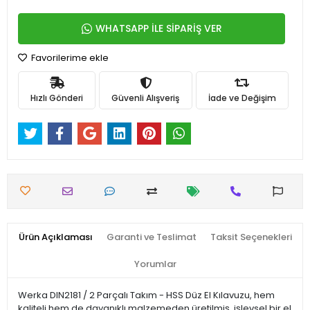
WHATSAPP İLE SİPARİŞ VER
Favorilerime ekle
Hızlı Gönderi
Güvenli Alışveriş
İade ve Değişim
Ürün Açıklaması
Garanti ve Teslimat
Taksit Seçenekleri
Yorumlar
Werka DIN2181 / 2 Parçalı Takım - HSS Düz El Kılavuzu, hem
kaliteli hem de dayanıklı malzemeden üretilmiş, işlevsel bir el