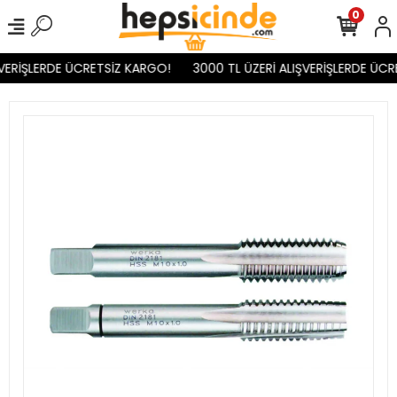
0
VERİŞLERDE ÜCRETSİZ KARGO!
3000 TL ÜZERİ ALIŞVERİŞLERDE ÜCR