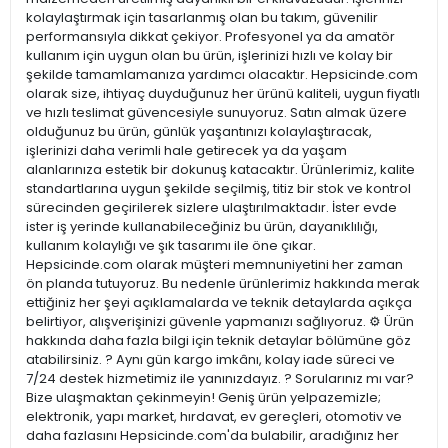
kolaylaştırmak için tasarlanmış olan bu takım, güvenilir
performansıyla dikkat çekiyor. Profesyonel ya da amatör
kullanım için uygun olan bu ürün, işlerinizi hızlı ve kolay bir
şekilde tamamlamanıza yardımcı olacaktır. Hepsicinde.com
olarak size, ihtiyaç duyduğunuz her ürünü kaliteli, uygun fiyatlı
ve hızlı teslimat güvencesiyle sunuyoruz. Satın almak üzere
olduğunuz bu ürün, günlük yaşantınızı kolaylaştıracak,
işlerinizi daha verimli hale getirecek ya da yaşam
alanlarınıza estetik bir dokunuş katacaktır. Ürünlerimiz, kalite
standartlarına uygun şekilde seçilmiş, titiz bir stok ve kontrol
sürecinden geçirilerek sizlere ulaştırılmaktadır. İster evde
ister iş yerinde kullanabileceğiniz bu ürün, dayanıklılığı,
kullanım kolaylığı ve şık tasarımı ile öne çıkar.
Hepsicinde.com olarak müşteri memnuniyetini her zaman
ön planda tutuyoruz. Bu nedenle ürünlerimiz hakkında merak
ettiğiniz her şeyi açıklamalarda ve teknik detaylarda açıkça
belirtiyor, alışverişinizi güvenle yapmanızı sağlıyoruz. ⚙️ Ürün
hakkında daha fazla bilgi için teknik detaylar bölümüne göz
atabilirsiniz. ? Aynı gün kargo imkânı, kolay iade süreci ve
7/24 destek hizmetimiz ile yanınızdayız. ? Sorularınız mı var?
Bize ulaşmaktan çekinmeyin! Geniş ürün yelpazemizle;
elektronik, yapı market, hırdavat, ev gereçleri, otomotiv ve
daha fazlasını Hepsicinde.com'da bulabilir, aradığınız her