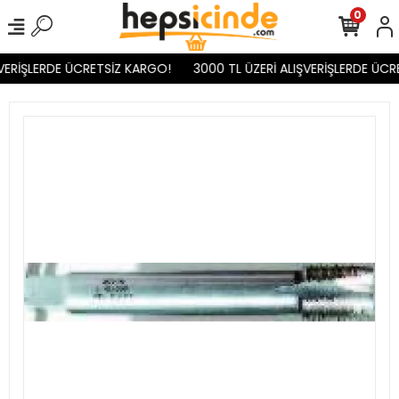
0
VERİŞLERDE ÜCRETSİZ KARGO!
3000 TL ÜZERİ ALIŞVERİŞLERDE ÜCR