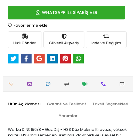
WHATSAPP İLE SİPARİŞ VER
Favorilerime ekle
Hızlı Gönderi
Güvenli Alışveriş
İade ve Değişim
Ürün Açıklaması
Garanti ve Teslimat
Taksit Seçenekleri
Yorumlar
Werka DIN5156/B - Gaz Diş - HSS Düz Makine Kılavuzu, yüksek
kaliteli HSS malzemeden üretilmiş, dayanıklı ve işlevsel bir