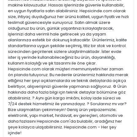
makine kılavuzudur. Hassas işlerinizde güvenle kullanabilir,
en uygun fiyatlarla satın alabilirsiniz. Hepsicinde.com olarak
size, ihtiyaç duyduğunuz her ürünü kaliteli, uygun fiyatlı ve hızlı
teslimat güvencesiyle sunuyoruz. Satın almak üzere
olduğunuz bu ürün, günlük yaşantınızı kolaylaştıracak,
işlerinizi daha verimli hale getirecek ya da yaşam
alanlarınıza estetik bir dokunuş katacaktır. Ürünlerimiz, kalite
standartlarına uygun şekilde seçilmiş, titiz bir stok ve kontrol
sürecinden geçirilerek sizlere ulaştırılmaktadır. İster evde
ister iş yerinde kullanabileceğiniz bu ürün, dayanıklılığı,
kullanım kolaylığı ve şık tasarımı ile öne çıkar.
Hepsicinde.com olarak müşteri memnuniyetini her zaman
ön planda tutuyoruz. Bu nedenle ürünlerimiz hakkında merak
ettiğiniz her şeyi açıklamalarda ve teknik detaylarda açıkça
belirtiyor, alışverişinizi güvenle yapmanızı sağlıyoruz. ⚙️ Ürün
hakkında daha fazla bilgi için teknik detaylar bölümüne göz
atabilirsiniz. ? Aynı gün kargo imkânı, kolay iade süreci ve
7/24 destek hizmetimiz ile yanınızdayız. ? Sorularınız mı var?
Bize ulaşmaktan çekinmeyin! Geniş ürün yelpazemizle;
elektronik, yapı market, hırdavat, ev gereçleri, otomotiv ve
daha fazlasını Hepsicinde.com'da bulabilir, aradığınız her
şeye kolayca ulaşabilirsiniz. Hepsicinde.com – Her şey
içinde!