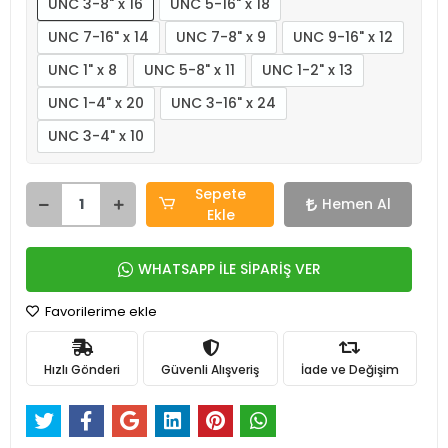
UNC 3-8" x 16
UNC 5-16" x 18
UNC 7-16" x 14
UNC 7-8" x 9
UNC 9-16" x 12
UNC 1" x 8
UNC 5-8" x 11
UNC 1-2" x 13
UNC 1-4" x 20
UNC 3-16" x 24
UNC 3-4" x 10
Sepete
Hemen Al
Ekle
WHATSAPP İLE SİPARİŞ VER
Favorilerime ekle
Hızlı Gönderi
Güvenli Alışveriş
İade ve Değişim