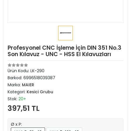
Profesyonel CNC İşleme İçin DIN 351 No.3
Son Kılavuz - UNC - HSS El Kılavuzları
Ürün Kodu:
LK-290
Barkod:
6996518039387
Marka:
MAIER
Kategori:
Kesici Grubu
Stok:
20+
397,51 TL
Ø x P: