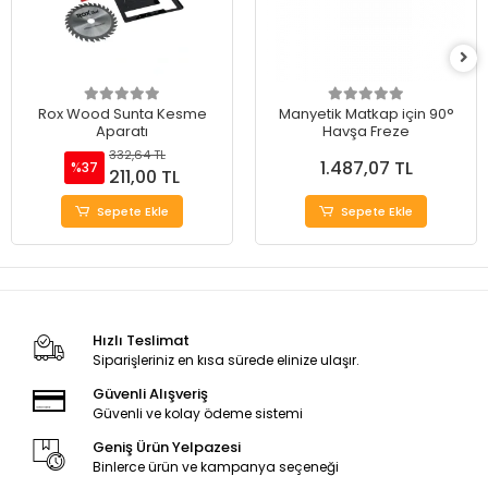
Rox Wood Sunta Kesme
Manyetik Matkap için 90°
Aparatı
Havşa Freze
332,64 TL
1.487,07 TL
%37
211,00 TL
Sepete Ekle
Sepete Ekle
Hızlı Teslimat
Siparişleriniz en kısa sürede elinize ulaşır.
Güvenli Alışveriş
Güvenli ve kolay ödeme sistemi
Geniş Ürün Yelpazesi
Binlerce ürün ve kampanya seçeneği