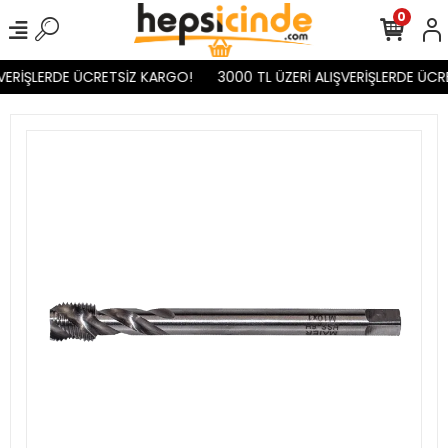
0
VERİŞLERDE ÜCRETSİZ KARGO!
3000 TL ÜZERİ ALIŞVERİŞLERDE ÜCR