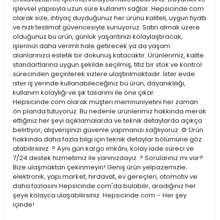
işlevsel yapısıyla uzun süre kullanım sağlar. Hepsicinde.com
olarak size, ihtiyaç duyduğunuz her ürünü kaliteli, uygun fiyatlı
ve hızlı teslimat güvencesiyle sunuyoruz. Satın almak üzere
olduğunuz bu ürün, günlük yaşantınızı kolaylaştıracak,
işlerinizi daha verimli hale getirecek ya da yaşam
alanlarınıza estetik bir dokunuş katacaktır. Ürünlerimiz, kalite
standartlarına uygun şekilde seçilmiş, titiz bir stok ve kontrol
sürecinden geçirilerek sizlere ulaştırılmaktadır. İster evde
ister iş yerinde kullanabileceğiniz bu ürün, dayanıklılığı,
kullanım kolaylığı ve şık tasarımı ile öne çıkar.
Hepsicinde.com olarak müşteri memnuniyetini her zaman
ön planda tutuyoruz. Bu nedenle ürünlerimiz hakkında merak
ettiğiniz her şeyi açıklamalarda ve teknik detaylarda açıkça
belirtiyor, alışverişinizi güvenle yapmanızı sağlıyoruz. ⚙️ Ürün
hakkında daha fazla bilgi için teknik detaylar bölümüne göz
atabilirsiniz. ? Aynı gün kargo imkânı, kolay iade süreci ve
7/24 destek hizmetimiz ile yanınızdayız. ? Sorularınız mı var?
Bize ulaşmaktan çekinmeyin! Geniş ürün yelpazemizle;
elektronik, yapı market, hırdavat, ev gereçleri, otomotiv ve
daha fazlasını Hepsicinde.com'da bulabilir, aradığınız her
şeye kolayca ulaşabilirsiniz. Hepsicinde.com – Her şey
içinde!