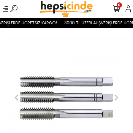
0
VERİŞLERDE ÜCRETSİZ KARGO!
3000 TL ÜZERİ ALIŞVERİŞLERDE ÜCR