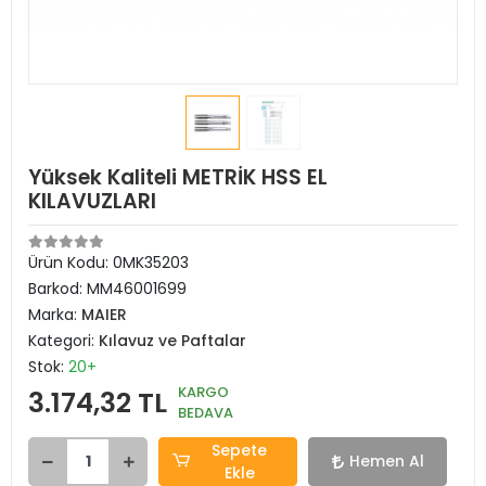
Yüksek Kaliteli METRİK HSS EL
KILAVUZLARI
Ürün Kodu:
0MK35203
Barkod:
MM46001699
Marka:
MAIER
Kategori:
Kılavuz ve Paftalar
Stok:
20+
KARGO
3.174,32 TL
BEDAVA
Sepete
Hemen Al
Ekle