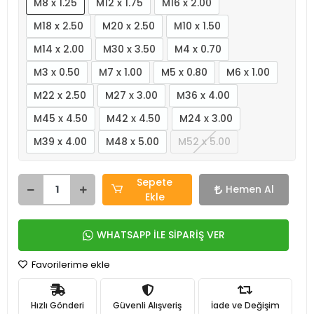
M8 x 1.25
M12 x 1.75
M16 x 2.00
M18 x 2.50
M20 x 2.50
M10 x 1.50
M14 x 2.00
M30 x 3.50
M4 x 0.70
M3 x 0.50
M7 x 1.00
M5 x 0.80
M6 x 1.00
M22 x 2.50
M27 x 3.00
M36 x 4.00
M45 x 4.50
M42 x 4.50
M24 x 3.00
M39 x 4.00
M48 x 5.00
M52 x 5.00
Sepete
Hemen Al
Ekle
WHATSAPP İLE SİPARİŞ VER
Favorilerime ekle
Hızlı Gönderi
Güvenli Alışveriş
İade ve Değişim