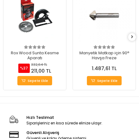
Rox Wood Sunta Kesme
Manyetik Matkap için 90°
Aparatı
Havşa Freze
332,64 TL
1.487,61 TL
%37
211,00 TL
Sepete Ekle
Sepete Ekle
Hızlı Teslimat
Siparişleriniz en kısa sürede elinize ulaşır.
Güvenli Alışveriş
Güvenli ve kolay ödeme sistemi