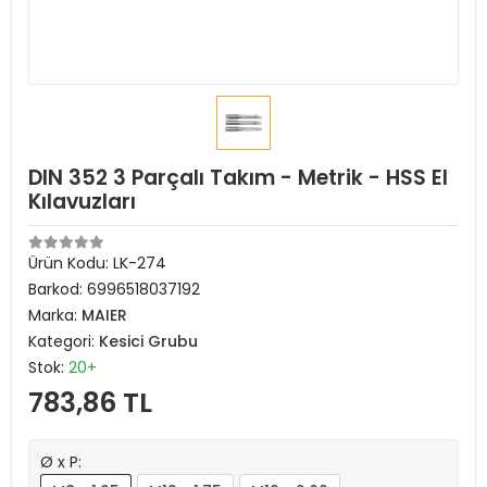
DIN 352 3 Parçalı Takım - Metrik - HSS El
Kılavuzları
Ürün Kodu:
LK-274
Barkod:
6996518037192
Marka:
MAIER
Kategori:
Kesici Grubu
Stok:
20+
783,86 TL
Ø x P: