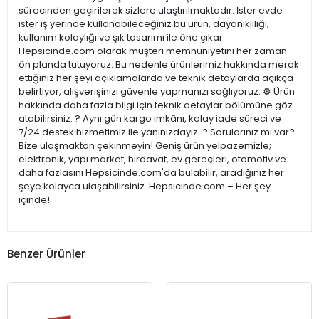
sürecinden geçirilerek sizlere ulaştırılmaktadır. İster evde
ister iş yerinde kullanabileceğiniz bu ürün, dayanıklılığı,
kullanım kolaylığı ve şık tasarımı ile öne çıkar.
Hepsicinde.com olarak müşteri memnuniyetini her zaman
ön planda tutuyoruz. Bu nedenle ürünlerimiz hakkında merak
ettiğiniz her şeyi açıklamalarda ve teknik detaylarda açıkça
belirtiyor, alışverişinizi güvenle yapmanızı sağlıyoruz. ⚙️ Ürün
hakkında daha fazla bilgi için teknik detaylar bölümüne göz
atabilirsiniz. ? Aynı gün kargo imkânı, kolay iade süreci ve
7/24 destek hizmetimiz ile yanınızdayız. ? Sorularınız mı var?
Bize ulaşmaktan çekinmeyin! Geniş ürün yelpazemizle;
elektronik, yapı market, hırdavat, ev gereçleri, otomotiv ve
daha fazlasını Hepsicinde.com'da bulabilir, aradığınız her
şeye kolayca ulaşabilirsiniz. Hepsicinde.com – Her şey
içinde!
Benzer Ürünler