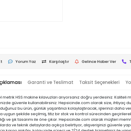
Et
Yorum Yaz
Karşılaştır
Gelince Haber Ver
çıklaması
Garanti ve Teslimat
Taksit Seçenekleri
Yo
vsel metrik HSS makine kılavuzları arıyorsanız doğru yerdesiniz. Kaliteli
zde güvenle kullanabilirsiniz. Hepsicinde.com olarak size, ihtiyaç duyd
uğunuz bu ürün, günlük yaşantınızı kolaylaştıracak, işlerinizi daha ve
a uygun şekilde seçilmiş, titiz bir stok ve kontrol sürecinden geçirilerek 
laylığı ve şık tasarımı ile öne çıkar. Hepsicinde.com olarak müşteri m
arda ve teknik detaylarda açıkça belirtiyor, alışverişinizi güvenle yap
 gün kargo imkânı, kolay iade süreci ve 7/24 destek hizmetimiz ile yanı