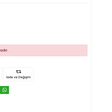
adır.
İade ve Değişim