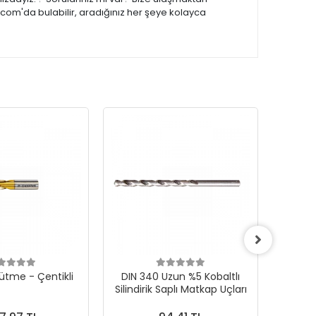
.com'da bulabilir, aradığınız her şeye kolayca
ütme - Çentikli
DIN 340 Uzun %5 Kobaltlı
CONE F 
Silindirik Saplı Matkap Uçları
Karb