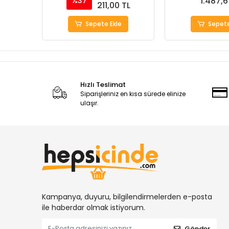
1.487,6
%37
211,00 TL
Sepete Ekle
Sepete
Hızlı Teslimat
Siparişleriniz en kısa sürede elinize
ulaşır.
Kampanya, duyuru, bilgilendirmelerden e-posta
ile haberdar olmak istiyorum.
Gönder