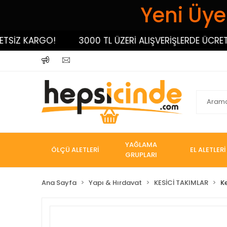
Yeni Üyel
İZ KARGO!
3000 TL ÜZERİ ALIŞVERİŞLERDE ÜCRETSİZ
YAĞLAMA
ÖLÇÜ ALETLERİ
EL ALETLERİ
GRUPLARI
Ana Sayfa
Yapı & Hırdavat
KESİCİ TAKIMLAR
K