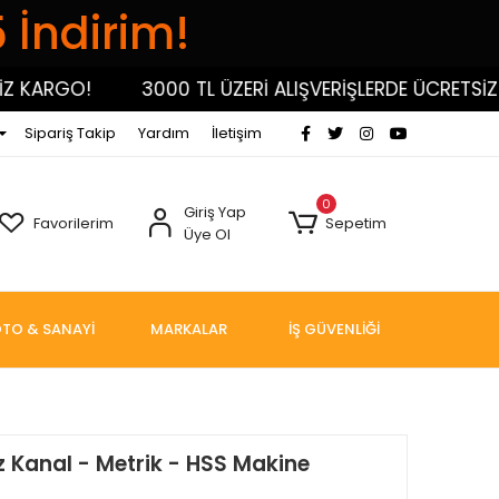
5 İndirim!
KARGO!
3000 TL ÜZERİ ALIŞVERİŞLERDE ÜCRETSİZ KA
Sipariş Takip
Yardım
İletişim
0
Giriş Yap
Favorilerim
Sepetim
Üye Ol
TO & SANAYİ
MARKALAR
İŞ GÜVENLİĞİ
z Kanal - Metrik - HSS Makine