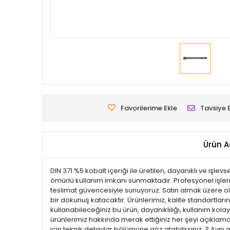
Favorilerime Ekle
Tavsiye 
Ürün A
DIN 371 %5 kobalt içeriği ile üretilen, dayanıklı ve işle
ömürlü kullanım imkanı sunmaktadır. Profesyonel işlerini
teslimat güvencesiyle sunuyoruz. Satın almak üzere old
bir dokunuş katacaktır. Ürünlerimiz, kalite standartların
kullanabileceğiniz bu ürün, dayanıklılığı, kullanım ko
ürünlerimiz hakkında merak ettiğiniz her şeyi açıklamal
için teknik detaylar bölümüne göz atabilirsiniz. ? Aynı