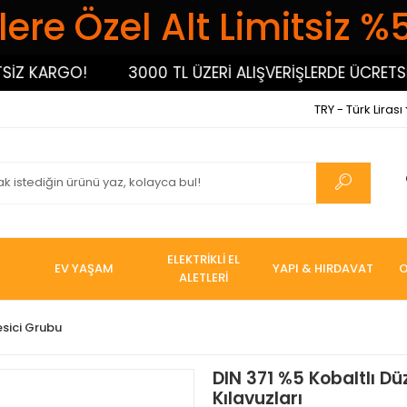
ere Özel Alt Limitsiz %
 KARGO!
3000 TL ÜZERİ ALIŞVERİŞLERDE ÜCRETSİZ 
TRY - Türk Lirası
ELEKTRİKLİ EL
EV YAŞAM
YAPI & HIRDAVAT
O
ALETLERİ
esici Grubu
DIN 371 %5 Kobaltlı Dü
Kılavuzları