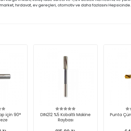
market, hırdavat, ev gereçleri, otomotiv ve daha fazlasını Hepsicinde
p için 90°
DIN212 %5 Kobaltlı Makine
Punta Çür
reze
Raybası