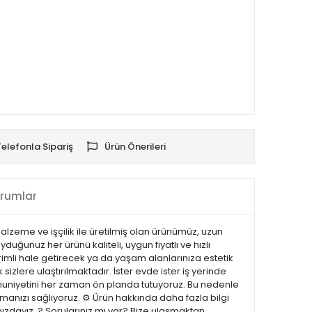
Telefonla Sipariş
Ürün Önerileri
rumlar
 malzeme ve işçilik ile üretilmiş olan ürünümüz, uzun
uğunuz her ürünü kaliteli, uygun fiyatlı ve hızlı
rimli hale getirecek ya da yaşam alanlarınıza estetik
sizlere ulaştırılmaktadır. İster evde ister iş yerinde
emnuniyetini her zaman ön planda tutuyoruz. Bu nedenle
manızı sağlıyoruz. ⚙️ Ürün hakkında daha fazla bilgi
nızdayız. ? Sorularınız mı var? Bize ulaşmaktan