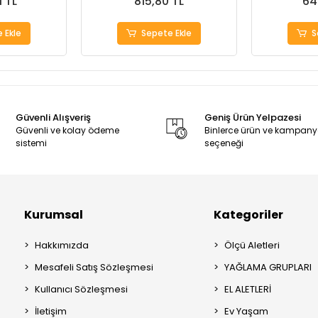
1 TL
815,80 TL
64
 Ekle
Sepete Ekle
S
Güvenli Alışveriş
Geniş Ürün Yelpazesi
Güvenli ve kolay ödeme
Binlerce ürün ve kampan
sistemi
seçeneği
Kurumsal
Kategoriler
Hakkımızda
Ölçü Aletleri
Mesafeli Satış Sözleşmesi
YAĞLAMA GRUPLARI
Kullanıcı Sözleşmesi
EL ALETLERİ
İletişim
Ev Yaşam