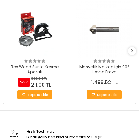
Rox Wood Sunta Kesme
Manyetik Matkap için 90°
Aparatı
Havşa Freze
332,64 TL
1.486,52 TL
%37
211,00 TL
Sepete Ekle
Sepete Ekle
Hızlı Teslimat
Siparişleriniz en kısa sürede elinize ulaşır.