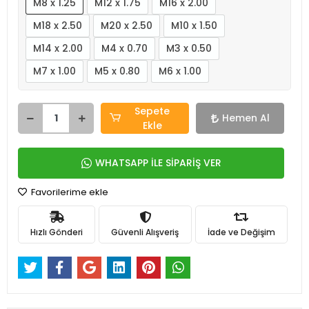
M8 x 1.25
M12 x 1.75
M16 x 2.00
M18 x 2.50
M20 x 2.50
M10 x 1.50
M14 x 2.00
M4 x 0.70
M3 x 0.50
M7 x 1.00
M5 x 0.80
M6 x 1.00
Sepete
Hemen Al
Ekle
WHATSAPP İLE SİPARİŞ VER
Favorilerime ekle
Hızlı Gönderi
Güvenli Alışveriş
İade ve Değişim