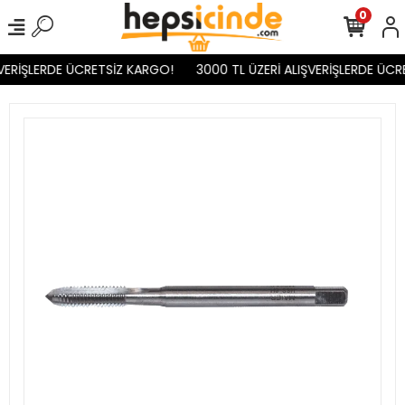
0
VERİŞLERDE ÜCRETSİZ KARGO!
3000 TL ÜZERİ ALIŞVERİŞLERDE ÜCR