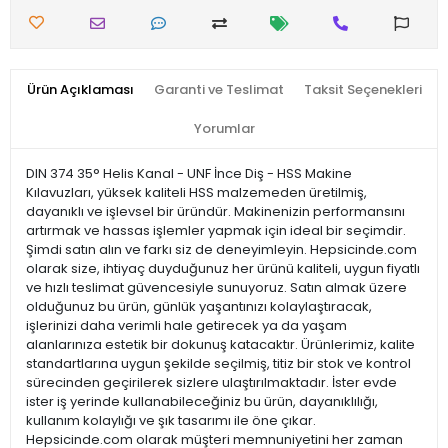
Ürün Açıklaması
Garanti ve Teslimat
Taksit Seçenekleri
Yorumlar
DIN 374 35° Helis Kanal - UNF İnce Diş - HSS Makine
Kılavuzları, yüksek kaliteli HSS malzemeden üretilmiş,
dayanıklı ve işlevsel bir üründür. Makinenizin performansını
artırmak ve hassas işlemler yapmak için ideal bir seçimdir.
Şimdi satın alın ve farkı siz de deneyimleyin. Hepsicinde.com
olarak size, ihtiyaç duyduğunuz her ürünü kaliteli, uygun fiyatlı
ve hızlı teslimat güvencesiyle sunuyoruz. Satın almak üzere
olduğunuz bu ürün, günlük yaşantınızı kolaylaştıracak,
işlerinizi daha verimli hale getirecek ya da yaşam
alanlarınıza estetik bir dokunuş katacaktır. Ürünlerimiz, kalite
standartlarına uygun şekilde seçilmiş, titiz bir stok ve kontrol
sürecinden geçirilerek sizlere ulaştırılmaktadır. İster evde
ister iş yerinde kullanabileceğiniz bu ürün, dayanıklılığı,
kullanım kolaylığı ve şık tasarımı ile öne çıkar.
Hepsicinde.com olarak müşteri memnuniyetini her zaman