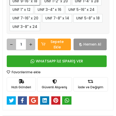
UNF 9-16" x 18
UNF 1-2" x 20
UNF 1-4" x 28
UNF 1" x 12
UNF 3-4" x 16
UNF 5-16" x 24
UNF 7-16" x 20
UNF 7-8" x 14
UNF 5-8" x 18
UNF 3-8" x 24
Sepete
Hemen Al
Ekle
WHATSAPP İLE SİPARİŞ VER
Favorilerime ekle
Hızlı Gönderi
Güvenli Alışveriş
İade ve Değişim