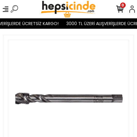
0
VERİŞLERDE ÜCRETSİZ KARGO!
3000 TL ÜZERİ ALIŞVERİŞLERDE ÜCR