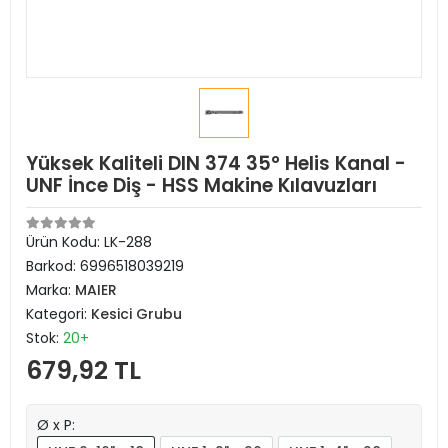
Yüksek Kaliteli DIN 374 35° Helis Kanal -
UNF İnce Diş - HSS Makine Kılavuzları
Ürün Kodu:
LK-288
Barkod:
6996518039219
Marka:
MAIER
Kategori:
Kesici Grubu
Stok:
20+
679,92 TL
Ø x P: