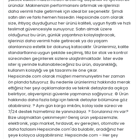
üründür. Makinenizin performansını artırmak ve işlerinizi
daha verimli hale getirmek için ideal bir seçenektir. Şimdi
satın alın ve farkı hemen hissedin. Hepsicinde.com olarak
size, ihtiyaç duyduğunuz her ürünü kaliteli, uygun fiyatlı ve hızlı
teslimat güvencesiyle sunuyoruz. Satın almak üzere
olduğunuz bu ürün, günlük yaşantınızı kolaylaştıracak,
işlerinizi daha verimli hale getirecek ya da yaşam
alanlarınıza estetik bir dokunuş katacaktır. Ürünlerimiz, kalite
standartlarına uygun şekilde seçilmiş, titiz bir stok ve kontrol
sürecinden geçirilerek sizlere ulaştırılmaktadır. İster evde
ister iş yerinde kullanabileceğiniz bu ürün, dayanıklılığı,
kullanım kolaylığı ve şık tasarımı ile öne çıkar.
Hepsicinde.com olarak müşteri memnuniyetini her zaman
ön planda tutuyoruz. Bu nedenle ürünlerimiz hakkında merak
ettiğiniz her şeyi açıklamalarda ve teknik detaylarda açıkça
belirtiyor, alışverişinizi güvenle yapmanızı sağlıyoruz. ⚙️ Ürün
hakkında daha fazla bilgi için teknik detaylar bölümüne göz
atabilirsiniz. ? Aynı gün kargo imkânı, kolay iade süreci ve
7/24 destek hizmetimiz ile yanınızdayız. ? Sorularınız mı var?
Bize ulaşmaktan çekinmeyin! Geniş ürün yelpazemizle;
elektronik, yapı market, hırdavat, ev gereçleri, otomotiv ve
daha fazlasını Hepsicinde.com'da bulabilir, aradığınız her
şeye kolayca ulaşabilirsiniz. Hepsicinde.com – Her şey