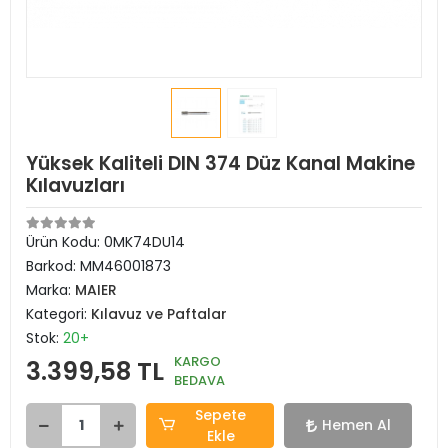
Yüksek Kaliteli DIN 374 Düz Kanal Makine
Kılavuzları
Ürün Kodu:
0MK74DU14
Barkod:
MM46001873
Marka:
MAIER
Kategori:
Kılavuz ve Paftalar
Stok:
20+
KARGO
3.399,58 TL
BEDAVA
Sepete
Hemen Al
Ekle