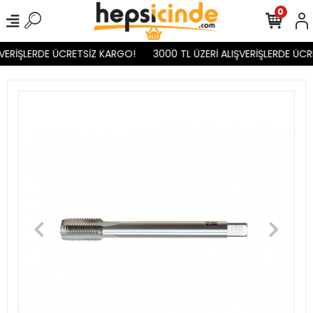
0
VERİŞLERDE ÜCRETSİZ KARGO!
3000 TL ÜZERİ ALIŞVERİŞLERDE ÜCR