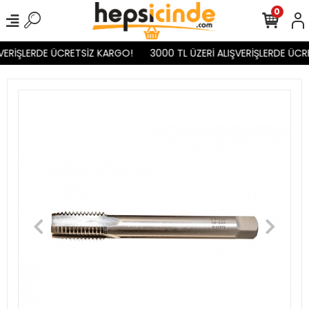
0
VERİŞLERDE ÜCRETSİZ KARGO!
3000 TL ÜZERİ ALIŞVERİŞLERDE ÜCR