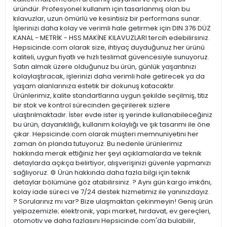
üründür. Profesyonel kullanım için tasarlanmış olan bu
kılavuzlar, uzun ömürlü ve kesintisiz bir performans sunar.
İşlerinizi daha kolay ve verimli hale getirmek için DIN 376 DÜZ
KANAL - METRİK - HSS MAKİNE KILAVUZLARI tercih edebilirsiniz.
Hepsicinde.com olarak size, ihtiyaç duyduğunuz her ürünü
kaliteli, uygun fiyatlı ve hızlı teslimat güvencesiyle sunuyoruz.
Satın almak üzere olduğunuz bu ürün, günlük yaşantınızı
kolaylaştıracak, işlerinizi daha verimli hale getirecek ya da
yaşam alanlarınıza estetik bir dokunuş katacaktır.
Ürünlerimiz, kalite standartlarına uygun şekilde seçilmiş, titiz
bir stok ve kontrol sürecinden geçirilerek sizlere
ulaştırılmaktadır. İster evde ister iş yerinde kullanabileceğiniz
bu ürün, dayanıklılığı, kullanım kolaylığı ve şık tasarımı ile öne
çıkar. Hepsicinde.com olarak müşteri memnuniyetini her
zaman ön planda tutuyoruz. Bu nedenle ürünlerimiz
hakkında merak ettiğiniz her şeyi açıklamalarda ve teknik
detaylarda açıkça belirtiyor, alışverişinizi güvenle yapmanızı
sağlıyoruz. ⚙️ Ürün hakkında daha fazla bilgi için teknik
detaylar bölümüne göz atabilirsiniz. ? Aynı gün kargo imkânı,
kolay iade süreci ve 7/24 destek hizmetimiz ile yanınızdayız.
? Sorularınız mı var? Bize ulaşmaktan çekinmeyin! Geniş ürün
yelpazemizle; elektronik, yapı market, hırdavat, ev gereçleri,
otomotiv ve daha fazlasını Hepsicinde.com'da bulabilir,