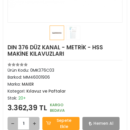
DIN 376 DÜZ KANAL - METRİK - HSS
MAKİNE KILAVUZLARI
Ürün Kodu:
0MK376C03
Barkod:
MM46001906
Marka:
MAIER
Kategori:
Kılavuz ve Paftalar
Stok:
20+
KARGO
3.362,39 TL
BEDAVA
Sepete
Hemen Al
Ekle