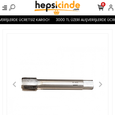
0
VERİŞLERDE ÜCRETSİZ KARGO!
3000 TL ÜZERİ ALIŞVERİŞLERDE ÜCR