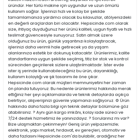
üründür. Her türlü makine için uygundur ve uzun ömürlü
kullanım sağlar. İşlerinizi hızlı ve kolay bir şekilde
tamamlamanıza yardımcı olacak bu kılavuzlar, atölyenizdeki
en değerli araçlardan biri olacaktır. Hepsicinde.com olarak
size, ihtiyaç duyduğunuz her ürünü kaliteli, uygun fiyatlı ve hızlı
teslimat güvencesiyle sunuyoruz. Satın almak üzere
olduğunuz bu ürün, günlük yaşantınızı kolaylaştıracak,
işlerinizi daha verimli hale getirecek ya da yaşam
alanlarınıza estetik bir dokunuş katacaktır. Ürünlerimiz, kalite
standartlarına uygun şekilde seçilmiş, titiz bir stok ve kontrol
sürecinden geçirilerek sizlere ulaştırılmaktadır. İster evde
ister iş yerinde kullanabileceğiniz bu ürün, dayanıklılığı,
kullanım kolaylığı ve şık tasarımı ile öne çıkar.
Hepsicinde.com olarak müşteri memnuniyetini her zaman
ön planda tutuyoruz. Bu nedenle ürünlerimiz hakkında merak
ettiğiniz her şeyi açıklamalarda ve teknik detaylarda açıkça
belirtiyor, alışverişinizi güvenle yapmanızı sağlıyoruz. ⚙️ Ürün
hakkında daha fazla bilgi için teknik detaylar bölümüne göz
atabilirsiniz. ? Aynı gün kargo imkânı, kolay iade süreci ve
7/24 destek hizmetimiz ile yanınızdayız. ? Sorularınız mı var?
Bize ulaşmaktan çekinmeyin! Geniş ürün yelpazemizle;
elektronik, yapı market, hırdavat, ev gereçleri, otomotiv ve
daha fazlasını Hepsicinde.com'da bulabilir, aradığınız her