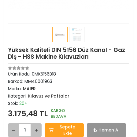
Yüksek Kaliteli DIN 5156 Düz Kanal - Gaz
Diş - HSS Makine Kılavuzları
Ürün Kodu:
0MK5156B18
Barkod:
MM46001963
Marka:
MAIER
Kategori:
Kılavuz ve Paftalar
Stok:
20+
KARGO
3.175,48 TL
BEDAVA
Sepete
Hemen Al
Ekle