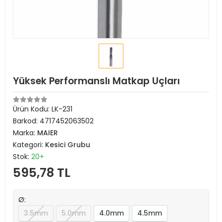
Yüksek Performanslı Matkap Uçları
Ürün Kodu:
LK-231
Barkod:
4717452063502
Marka:
MAIER
Kategori:
Kesici Grubu
Stok:
20+
595,78 TL
Ø:
3.5mm
5.0mm
4.0mm
4.5mm