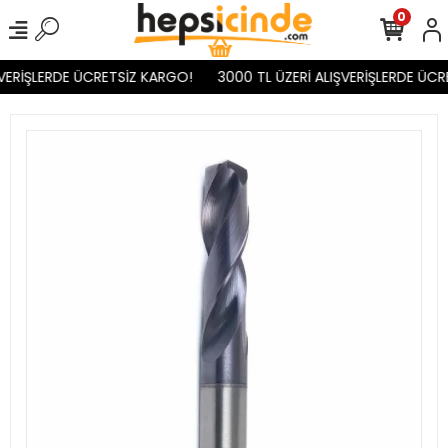
0
VERİŞLERDE ÜCRETSİZ KARGO!
3000 TL ÜZERİ ALIŞVERİŞLERDE ÜCR