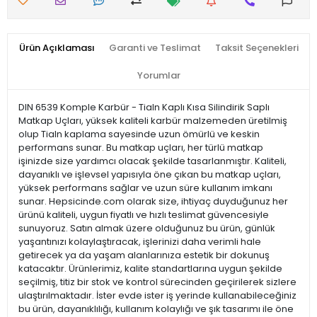
Ürün Açıklaması
Garanti ve Teslimat
Taksit Seçenekleri
Yorumlar
DIN 6539 Komple Karbür - Tialn Kaplı Kısa Silindirik Saplı
Matkap Uçları, yüksek kaliteli karbür malzemeden üretilmiş
olup Tialn kaplama sayesinde uzun ömürlü ve keskin
performans sunar. Bu matkap uçları, her türlü matkap
işinizde size yardımcı olacak şekilde tasarlanmıştır. Kaliteli,
dayanıklı ve işlevsel yapısıyla öne çıkan bu matkap uçları,
yüksek performans sağlar ve uzun süre kullanım imkanı
sunar. Hepsicinde.com olarak size, ihtiyaç duyduğunuz her
ürünü kaliteli, uygun fiyatlı ve hızlı teslimat güvencesiyle
sunuyoruz. Satın almak üzere olduğunuz bu ürün, günlük
yaşantınızı kolaylaştıracak, işlerinizi daha verimli hale
getirecek ya da yaşam alanlarınıza estetik bir dokunuş
katacaktır. Ürünlerimiz, kalite standartlarına uygun şekilde
seçilmiş, titiz bir stok ve kontrol sürecinden geçirilerek sizlere
ulaştırılmaktadır. İster evde ister iş yerinde kullanabileceğiniz
bu ürün, dayanıklılığı, kullanım kolaylığı ve şık tasarımı ile öne