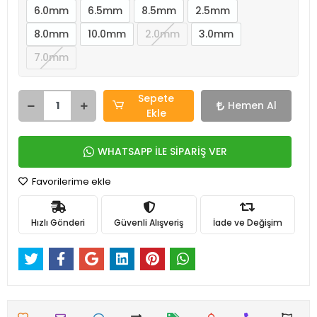
6.0mm
6.5mm
8.5mm
2.5mm
8.0mm
10.0mm
2.0mm
3.0mm
7.0mm
Sepete
Hemen Al
Ekle
WHATSAPP İLE SİPARİŞ VER
Favorilerime ekle
Hızlı Gönderi
Güvenli Alışveriş
İade ve Değişim