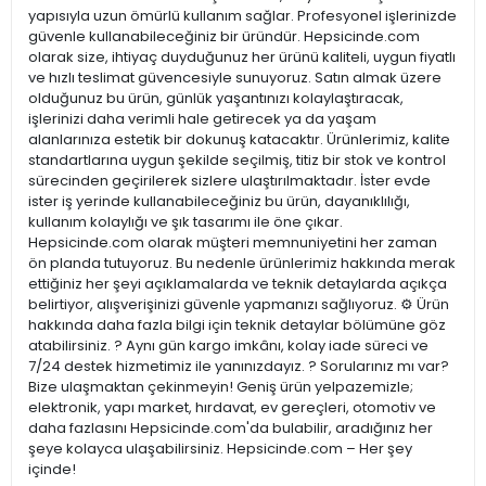
yapısıyla uzun ömürlü kullanım sağlar. Profesyonel işlerinizde
güvenle kullanabileceğiniz bir üründür. Hepsicinde.com
olarak size, ihtiyaç duyduğunuz her ürünü kaliteli, uygun fiyatlı
ve hızlı teslimat güvencesiyle sunuyoruz. Satın almak üzere
olduğunuz bu ürün, günlük yaşantınızı kolaylaştıracak,
işlerinizi daha verimli hale getirecek ya da yaşam
alanlarınıza estetik bir dokunuş katacaktır. Ürünlerimiz, kalite
standartlarına uygun şekilde seçilmiş, titiz bir stok ve kontrol
sürecinden geçirilerek sizlere ulaştırılmaktadır. İster evde
ister iş yerinde kullanabileceğiniz bu ürün, dayanıklılığı,
kullanım kolaylığı ve şık tasarımı ile öne çıkar.
Hepsicinde.com olarak müşteri memnuniyetini her zaman
ön planda tutuyoruz. Bu nedenle ürünlerimiz hakkında merak
ettiğiniz her şeyi açıklamalarda ve teknik detaylarda açıkça
belirtiyor, alışverişinizi güvenle yapmanızı sağlıyoruz. ⚙️ Ürün
hakkında daha fazla bilgi için teknik detaylar bölümüne göz
atabilirsiniz. ? Aynı gün kargo imkânı, kolay iade süreci ve
7/24 destek hizmetimiz ile yanınızdayız. ? Sorularınız mı var?
Bize ulaşmaktan çekinmeyin! Geniş ürün yelpazemizle;
elektronik, yapı market, hırdavat, ev gereçleri, otomotiv ve
daha fazlasını Hepsicinde.com'da bulabilir, aradığınız her
şeye kolayca ulaşabilirsiniz. Hepsicinde.com – Her şey
içinde!