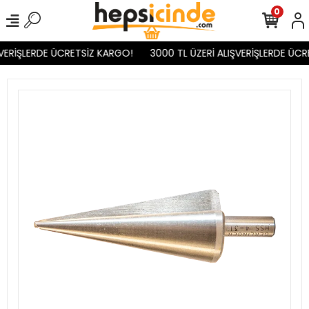
0
VERİŞLERDE ÜCRETSİZ KARGO!
3000 TL ÜZERİ ALIŞVERİŞLERDE ÜCR