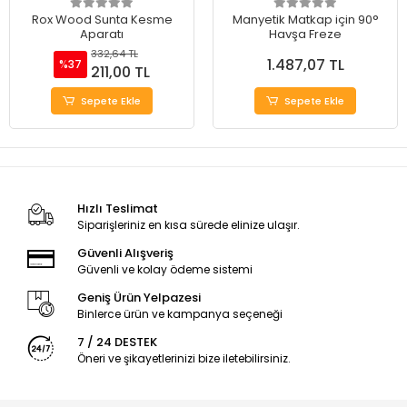
Rox Wood Sunta Kesme
Manyetik Matkap için 90°
Aparatı
Havşa Freze
332,64 TL
1.487,07 TL
%37
211,00 TL
Sepete Ekle
Sepete Ekle
Hızlı Teslimat
Siparişleriniz en kısa sürede elinize ulaşır.
Güvenli Alışveriş
Güvenli ve kolay ödeme sistemi
Geniş Ürün Yelpazesi
Binlerce ürün ve kampanya seçeneği
7 / 24 DESTEK
Öneri ve şikayetlerinizi bize iletebilirsiniz.