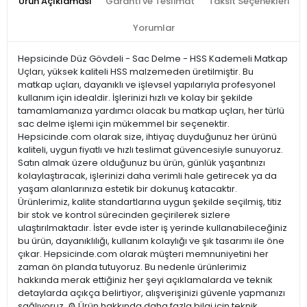
Ürün Açıklaması
Garanti ve Teslimat
Taksit Seçenekleri
Yorumlar
Hepsicinde Düz Gövdeli - Sac Delme - HSS Kademeli Matkap
Uçları, yüksek kaliteli HSS malzemeden üretilmiştir. Bu
matkap uçları, dayanıklı ve işlevsel yapılarıyla profesyonel
kullanım için idealdir. İşlerinizi hızlı ve kolay bir şekilde
tamamlamanıza yardımcı olacak bu matkap uçları, her türlü
sac delme işlemi için mükemmel bir seçenektir.
Hepsicinde.com olarak size, ihtiyaç duyduğunuz her ürünü
kaliteli, uygun fiyatlı ve hızlı teslimat güvencesiyle sunuyoruz.
Satın almak üzere olduğunuz bu ürün, günlük yaşantınızı
kolaylaştıracak, işlerinizi daha verimli hale getirecek ya da
yaşam alanlarınıza estetik bir dokunuş katacaktır.
Ürünlerimiz, kalite standartlarına uygun şekilde seçilmiş, titiz
bir stok ve kontrol sürecinden geçirilerek sizlere
ulaştırılmaktadır. İster evde ister iş yerinde kullanabileceğiniz
bu ürün, dayanıklılığı, kullanım kolaylığı ve şık tasarımı ile öne
çıkar. Hepsicinde.com olarak müşteri memnuniyetini her
zaman ön planda tutuyoruz. Bu nedenle ürünlerimiz
hakkında merak ettiğiniz her şeyi açıklamalarda ve teknik
detaylarda açıkça belirtiyor, alışverişinizi güvenle yapmanızı
sağlıyoruz. ⚙️ Ürün hakkında daha fazla bilgi için teknik