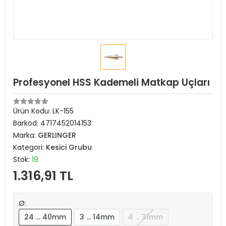
Profesyonel HSS Kademeli Matkap Uçları
Ürün Kodu:
LK-155
Barkod:
4717452014153
Marka:
GERLINGER
Kategori:
Kesici Grubu
Stok:
19
1.316,91 TL
Ø:
24 … 40mm
3 … 14mm
4 … 31mm