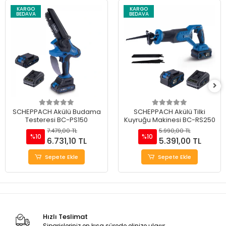
KARGO
KARGO
BEDAVA
BEDAVA
SCHEPPACH Akülü Budama
SCHEPPACH Akülü Tilki
Testeresi BC-PS150
Kuyruğu Makinesi BC-RS250
7.479,00 TL
5.990,00 TL
%10
%10
6.731,10 TL
5.391,00 TL
Sepete Ekle
Sepete Ekle
Hızlı Teslimat
Siparişleriniz en kısa sürede elinize ulaşır.