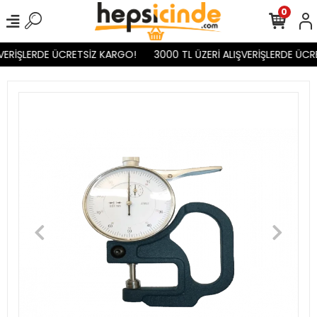
0
VERİŞLERDE ÜCRETSİZ KARGO!
3000 TL ÜZERİ ALIŞVERİŞLERDE ÜCR