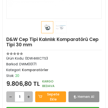
D&W Cep Tipi Kalınlık Komparatörü Cep
Tipi 30 mm
Ürün Kodu:
0DW4KKCTS3
Barkod:
DWM00171
Kategori:
Komparatörler
Stok:
20
KARGO
9.806,80 TL
BEDAVA
Sepete
Hemen Al
Ekle