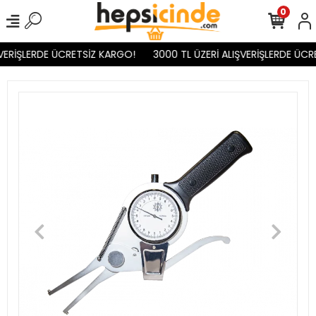
0
VERİŞLERDE ÜCRETSİZ KARGO!
3000 TL ÜZERİ ALIŞVERİŞLERDE ÜCR