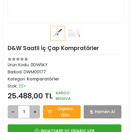
D&W Saatli İç Çap Kompratörler
Ürün Kodu:
0DW5KY
Barkod:
DWM00177
Kategori:
Komparatörler
Stok:
20+
KARGO
25.488,00 TL
BEDAVA
Sepete
Hemen Al
Ekle
WHATSAPP İLE SİPARİŞ VER