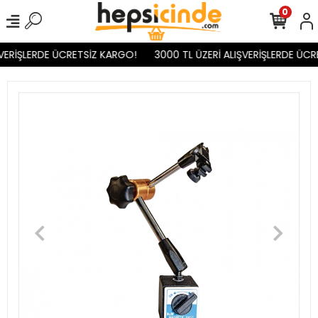
0
VERİŞLERDE ÜCRETSİZ KARGO!
3000 TL ÜZERİ ALIŞVERİŞLERDE ÜCR