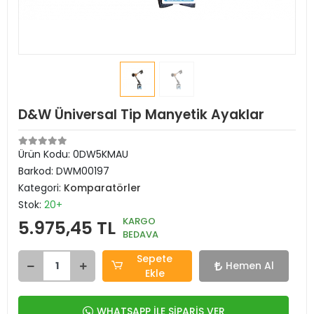
D&W Üniversal Tip Manyetik Ayaklar
Ürün Kodu:
0DW5KMAU
Barkod:
DWM00197
Kategori:
Komparatörler
Stok:
20+
KARGO
5.975,45 TL
BEDAVA
Sepete
Hemen Al
Ekle
WHATSAPP İLE SİPARİŞ VER