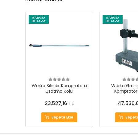
KARGO
KARGO
BEDAVA
BEDAVA
Werka Silindir Kompratörü
Werka Grani
Uzatma Kolu
Kompratör 
23.527,16 TL
47.530,
Sepete Ekle
Sepete