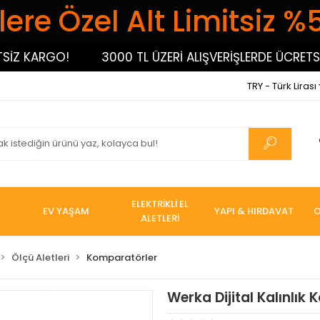
ere Özel Alt Limitsiz %
 KARGO!
3000 TL ÜZERİ ALIŞVERİŞLERDE ÜCRETSİZ 
TRY - Türk Lirası
ELEKTRİKLİ EL
EV YAŞAM
YAPI & HIRDAVAT
O
ALETLERİ
Ölçü Aletleri
Komparatörler
Werka Dijital Kalınlık