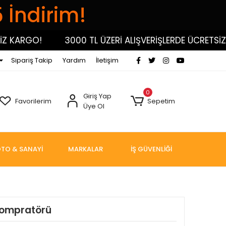
5 İndirim!
KARGO!
3000 TL ÜZERİ ALIŞVERİŞLERDE ÜCRETSİZ KA
Sipariş Takip
Yardım
İletişim
0
Giriş Yap
Favorilerim
Sepetim
Üye Ol
TO & SANAYİ
MARKALAR
İŞ GÜVENLİĞİ
 Kompratörü