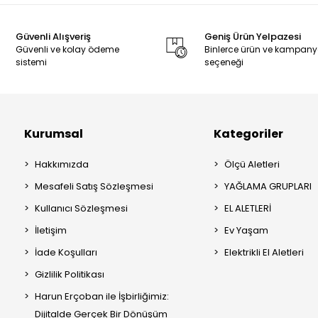
Güvenli Alışveriş
Geniş Ürün Yelpazesi
Güvenli ve kolay ödeme
Binlerce ürün ve kampan
sistemi
seçeneği
Kurumsal
Kategoriler
Hakkımızda
Ölçü Aletleri
Mesafeli Satış Sözleşmesi
YAĞLAMA GRUPLARI
Kullanıcı Sözleşmesi
EL ALETLERİ
İletişim
Ev Yaşam
İade Koşulları
Elektrikli El Aletleri
Gizlilik Politikası
Harun Erçoban ile İşbirliğimiz:
Dijitalde Gerçek Bir Dönüşüm