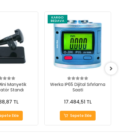
KARGO
KARG
BEDAVA
BEDAV
ini Manyetik
Werka IP65 Dijital Sıfırlama
We
atör Standı
Saati
Komp
38,87 TL
17.484,51 TL
epete Ekle
Sepete Ekle