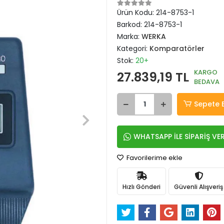
Ürün Kodu:
214-8753-1
Barkod:
214-8753-1
Marka:
WERKA
Kategori:
Komparatörler
Stok:
20+
KARGO
27.839,19 TL
BEDAVA
Sepete 
WHATSAPP İLE SİPARİŞ VE
Favorilerime ekle
Hızlı Gönderi
Güvenli Alışveriş