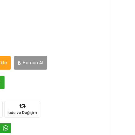
Ekle
Hemen Al
R
İade ve Değişim