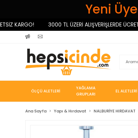
Yeni Üyel
İZ KARGO!
3000 TL ÜZERİ ALIŞVERİŞLERDE ÜCRETSİZ
YAĞLAMA
ÖLÇÜ ALETLERİ
EL ALETLERİ
GRUPLARI
Ana Sayfa
Yapı & Hırdavat
NALBURİYE HIRDAVAT