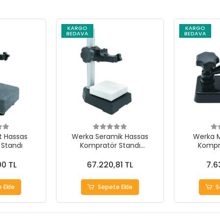
KARGO
KARGO
BEDAVA
BEDAVA
t Hassas
Werka Seramik Hassas
Werka M
Standı
Kompratör Standı
Kompr
80x80mm
00 TL
67.220,81 TL
7.6
 Ekle
Sepete Ekle
S