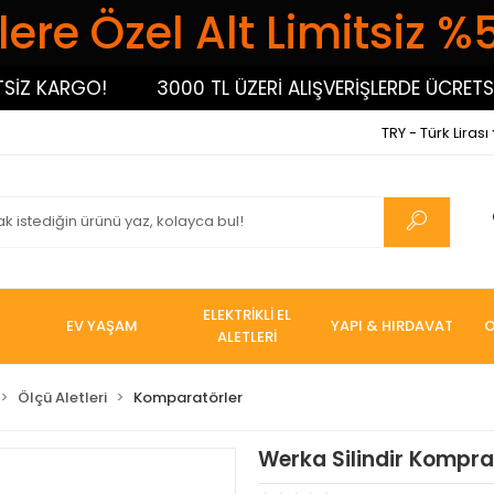
ere Özel Alt Limitsiz %
 KARGO!
3000 TL ÜZERİ ALIŞVERİŞLERDE ÜCRETSİZ 
TRY - Türk Lirası
ELEKTRİKLİ EL
EV YAŞAM
YAPI & HIRDAVAT
O
ALETLERİ
Ölçü Aletleri
Komparatörler
Werka Silindir Kompr