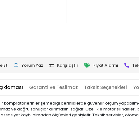
e Et
Yorum Yaz
Karşılaştır
Fiyat Alarmı
Tel
çıklaması
Garanti ve Teslimat
Taksit Seçenekleri
Yo
ir kompratörlerin erişemediği derinliklerde güvenilir ölçüm yapabilmek
 ve doğru sonuçlar alınmasını sağlar. Özellikle motor silindirleri, bü
sasiyet kaybı olmadan ölçümleri genişletir. Teknik servisler, otomotiv