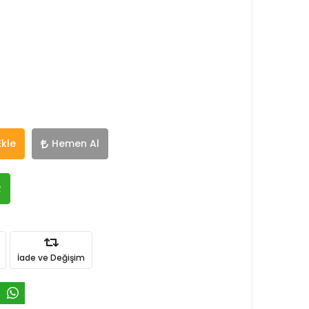
Ekle
Hemen Al
R
İade ve Değişim