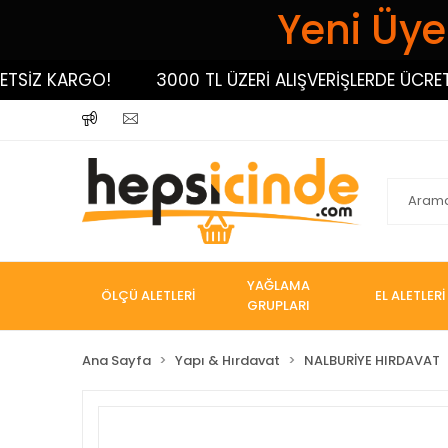
Yeni Üyel
İZ KARGO!
3000 TL ÜZERİ ALIŞVERİŞLERDE ÜCRETSİZ
YAĞLAMA
ÖLÇÜ ALETLERİ
EL ALETLERİ
GRUPLARI
Ana Sayfa
Yapı & Hırdavat
NALBURİYE HIRDAVAT