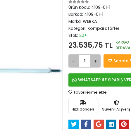
Ürün Kodu:
4109-01-1
Barkod:
4109-01-1
Marka:
WERKA
Kategori:
Komparatörler
Stok:
20+
KARGO
23.535,75 TL
BEDAVA
Sepete 
WHATSAPP İLE SİPARİŞ VE
Favorilerime ekle
Hızlı Gönderi
Güvenli Alışveriş