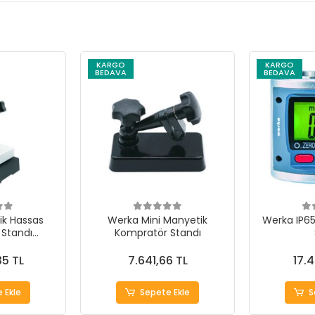
KARGO
KARGO
BEDAVA
BEDAVA
k Hassas
Werka Mini Manyetik
Werka IP65 
Standı
Kompratör Standı
mm
35 TL
7.641,66 TL
17.
 Ekle
Sepete Ekle
S