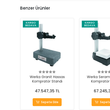
Benzer Ürünler
KARGO
KARGO
BEDAVA
BEDAVA
Werka Granit Hassas
Werka Serami
Kompratör Standı
Kompratör 
80x80
47.547,35 TL
67.245,
Sepete Ekle
Sepete