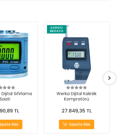
KARGO
KARG
BEDAVA
BEDAV
Dijital Sıfırlama
Werka Dijital Kalınlık
We
Saati
Kompratörü
Komp
490,89 TL
27.849,35 TL
epete Ekle
Sepete Ekle