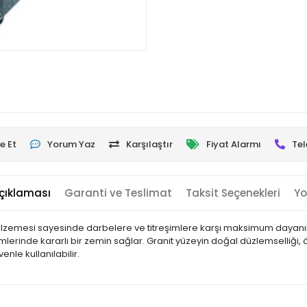
e Et
Yorum Yaz
Karşılaştır
Fiyat Alarmı
Tel
çıklaması
Garanti ve Teslimat
Taksit Seçenekleri
Yo
zemesi sayesinde darbelere ve titreşimlere karşı maksimum dayanıklı
lerinde kararlı bir zemin sağlar. Granit yüzeyin doğal düzlemselliği, 
nle kullanılabilir.