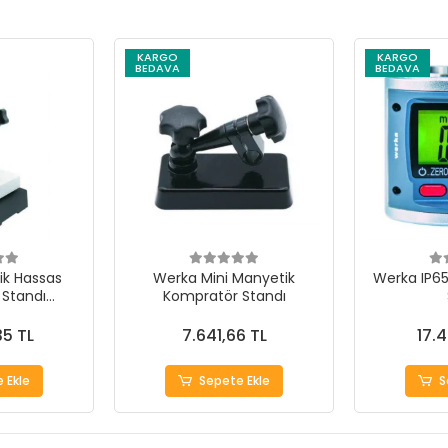
KARGO
KARGO
BEDAVA
BEDAVA
k Hassas
Werka Mini Manyetik
Werka IP65 
Standı
Kompratör Standı
mm
35 TL
7.641,66 TL
17.
 Ekle
Sepete Ekle
S