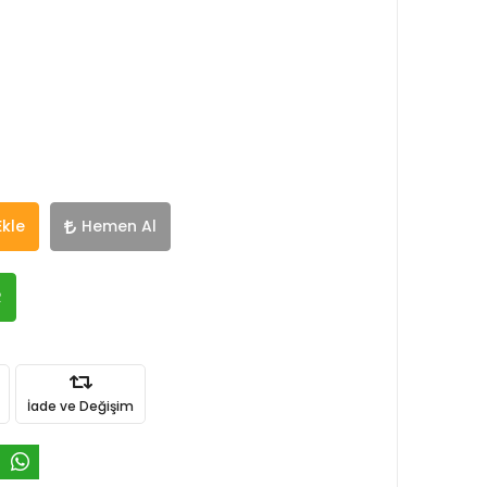
Ekle
Hemen Al
R
İade ve Değişim