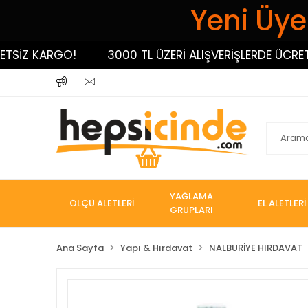
Yeni Üyel
İZ KARGO!
3000 TL ÜZERİ ALIŞVERİŞLERDE ÜCRETSİZ
YAĞLAMA
ÖLÇÜ ALETLERİ
EL ALETLERİ
GRUPLARI
Ana Sayfa
Yapı & Hırdavat
NALBURİYE HIRDAVAT