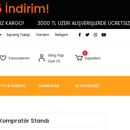
5 İndirim!
KARGO!
3000 TL ÜZERİ ALIŞVERİŞLERDE ÜCRETSİZ KA
Sipariş Takip
Yardım
İletişim
0
Giriş Yap
Favorilerim
Sepetim
Üye Ol
TO & SANAYİ
MARKALAR
İŞ GÜVENLİĞİ
Kompratör Standı