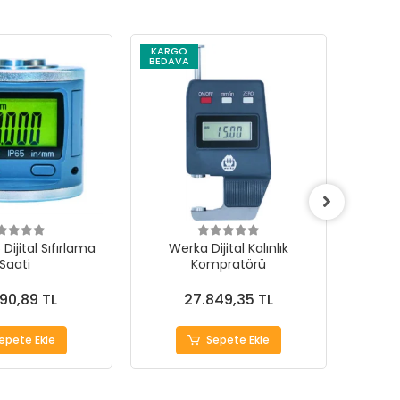
KARGO
KARG
BEDAVA
BEDAV
Dijital Sıfırlama
Werka Dijital Kalınlık
We
Saati
Kompratörü
Komp
490,89 TL
27.849,35 TL
epete Ekle
Sepete Ekle