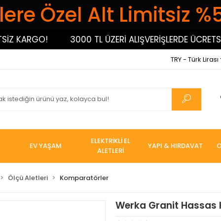
ere Özel Alt Limitsiz %
 KARGO!
3000 TL ÜZERİ ALIŞVERİŞLERDE ÜCRETSİZ 
TRY - Türk Lirası
ELEKTRİKLİ EL
EV YAŞAM
YAPI & HIRDAVAT
O
ALETLERİ
Ölçü Aletleri
Komparatörler
Werka Granit Hassas 