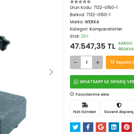
Ürün Kodu:
7132-G150-1
Barkod:
7132-G150-1
Marka:
WERKA
Kategori:
Komparatörler
Stok:
20+
KARGO
47.547,35 TL
BEDAVA
Sepete 
WHATSAPP İLE SİPARİŞ VE
Favorilerime ekle
Hızlı Gönderi
Güvenli Alışveriş