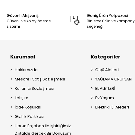
Güvenli Alışveriş
Geniş Ürün Yelpazesi
Güvenli ve kolay ödeme
Binlerce ürün ve kampan
sistemi
seçeneği
Kurumsal
Kategoriler
Hakkımızda
Ölçü Aletleri
Mesafeli Satış Sözleşmesi
YAĞLAMA GRUPLARI
Kullanıcı Sözleşmesi
EL ALETLERİ
İletişim
Ev Yaşam
İade Koşulları
Elektrikli El Aletleri
Gizlilik Politikası
Harun Erçoban ile İşbirliğimiz:
Dijitalde Gerçek Bir Dönüşüm