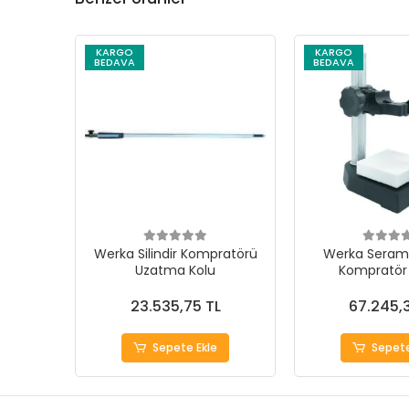
KARGO
KARGO
BEDAVA
BEDAVA
Werka Silindir Kompratörü
Werka Serami
Uzatma Kolu
Kompratör 
80x80
23.535,75 TL
67.245,
Sepete Ekle
Sepete