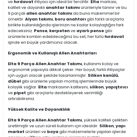
ve
hırdavat
ihtiyacı için ideal bir tercihtir.
Elta
markası,
kaliteli ve dayanıklı
anahtar takımı
ürünleriyle tanınır ve bu
9 parçalı
allen anahtar takımı
da buna mükemmel bir
örnektir.
Alyan takımı
,
boru anahtarı
gibi farklı araçlarla
birlikte kullanıldığında işlerinizin ne kadar kolaylaştığını fark
edeceksiniz.
Pense
,
kerpeten
ve
ayarlı pense
gibi
ürünlerle kombin edebileceğiniz bu set, her türlü
hırdavat
işinde en büyük yardımcınız olacak.
Ergonomik ve Kullanışlı Allen Anahtarları
Elta 9 Parça Allen Anahtar Takımı
, kullanımı kolay ve
ergonomik yapısıyla dikkat çeker. Her boyut, farklı ihtiyaçlar
için uygun olacak şekilde tasarlanmıştır.
Silikon kanülü
,
dübel
gibi ürünlerle yapılan montaj işlemlerinde büyük
kolaylık sağlar.
Elta
markasının kalitesini,
silikon
,
yapıştırıcı
ve
pipet
gibi araçlarla destekleyerek verimliliği
artırabilirsiniz.
Yüksek Kalite ve Dayanıklılık
Elta 9 Parça Allen Anahtar Takımı
, yüksek kaliteli çelikten
üretilmiştir ve uzun süreli kullanım için idealdir.
Silikon
,
yapı
market
ürünleri ve
boya
gibi malzemelerle yapılan işlerde