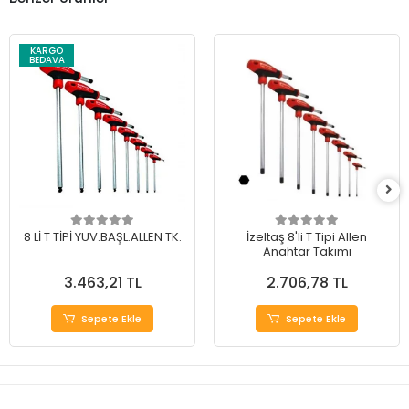
KARGO
BEDAVA
8 Lİ T TİPİ YUV.BAŞL.ALLEN TK.
İzeltaş 8'li T Tipi Allen
Anahtar Takımı
3.463,21 TL
2.706,78 TL
Sepete Ekle
Sepete Ekle