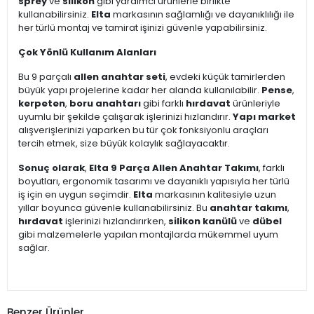
sprey
ve
silikon
gibi yardımcı ürünlerle birlikte
kullanabilirsiniz.
Elta
markasının sağlamlığı ve dayanıklılığı ile
her türlü montaj ve tamirat işinizi güvenle yapabilirsiniz.
Çok Yönlü Kullanım Alanları
Bu 9 parçalı
allen anahtar seti
, evdeki küçük tamirlerden
büyük yapı projelerine kadar her alanda kullanılabilir.
Pense
,
kerpeten
,
boru anahtarı
gibi farklı
hırdavat
ürünleriyle
uyumlu bir şekilde çalışarak işlerinizi hızlandırır.
Yapı market
alışverişlerinizi yaparken bu tür çok fonksiyonlu araçları
tercih etmek, size büyük kolaylık sağlayacaktır.
Sonuç olarak
,
Elta 9 Parça Allen Anahtar Takımı
, farklı
boyutları, ergonomik tasarımı ve dayanıklı yapısıyla her türlü
iş için en uygun seçimdir.
Elta
markasının kalitesiyle uzun
yıllar boyunca güvenle kullanabilirsiniz. Bu
anahtar takımı
,
hırdavat
işlerinizi hızlandırırken,
silikon kanülü
ve
dübel
gibi malzemelerle yapılan montajlarda mükemmel uyum
sağlar.
Benzer Ürünler