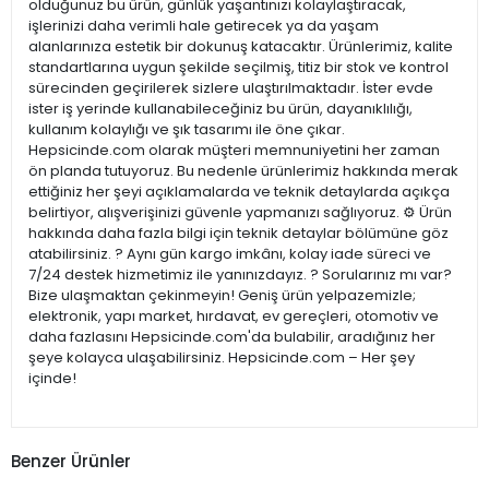
olduğunuz bu ürün, günlük yaşantınızı kolaylaştıracak,
işlerinizi daha verimli hale getirecek ya da yaşam
alanlarınıza estetik bir dokunuş katacaktır. Ürünlerimiz, kalite
standartlarına uygun şekilde seçilmiş, titiz bir stok ve kontrol
sürecinden geçirilerek sizlere ulaştırılmaktadır. İster evde
ister iş yerinde kullanabileceğiniz bu ürün, dayanıklılığı,
kullanım kolaylığı ve şık tasarımı ile öne çıkar.
Hepsicinde.com olarak müşteri memnuniyetini her zaman
ön planda tutuyoruz. Bu nedenle ürünlerimiz hakkında merak
ettiğiniz her şeyi açıklamalarda ve teknik detaylarda açıkça
belirtiyor, alışverişinizi güvenle yapmanızı sağlıyoruz. ⚙️ Ürün
hakkında daha fazla bilgi için teknik detaylar bölümüne göz
atabilirsiniz. ? Aynı gün kargo imkânı, kolay iade süreci ve
7/24 destek hizmetimiz ile yanınızdayız. ? Sorularınız mı var?
Bize ulaşmaktan çekinmeyin! Geniş ürün yelpazemizle;
elektronik, yapı market, hırdavat, ev gereçleri, otomotiv ve
daha fazlasını Hepsicinde.com'da bulabilir, aradığınız her
şeye kolayca ulaşabilirsiniz. Hepsicinde.com – Her şey
içinde!
Benzer Ürünler