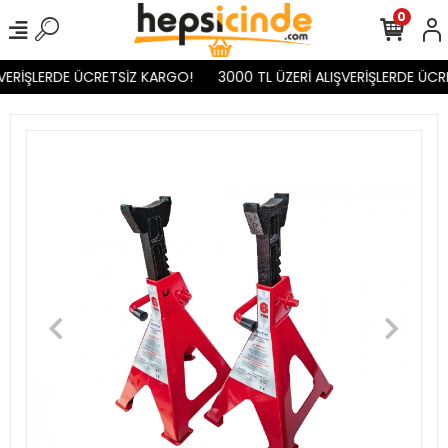
0
VERİŞLERDE ÜCRETSİZ KARGO!
3000 TL ÜZERİ ALIŞVERİŞLERDE ÜCR