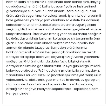
hemen satın alabilirsiniz. Hepsicinde.com olarak size, ihtiyaç
duyduğunuz her ürünü kaliteli, uygun fiyatlı ve hızlı teslimat
güvencesiyle sunuyoruz. Satın almak üzere olduğunuz bu
ürün, günlük yaşantınızı kolaylaştıracak, işlerinizi daha verimli
hale getirecek ya da yaşam alanlarınıza estetik bir dokunuş
katacaktır. Ürünlerimiz, kalite standartlarına uygun şekilde
seçilmiş, titiz bir stok ve kontrol sürecinden geçirilerek sizlere
ulaştırılmaktadır. İster evde ister iş yerinde kullanabileceğiniz
bu ürün, dayanıklılığı, kullanım kolaylığı ve şık tasarımı ile öne
çıkar. Hepsicinde.com olarak müşteri memnuniyetini her
zaman ön planda tutuyoruz. Bu nedenle ürünlerimiz
hakkında merak ettiğiniz her şeyi açıklamalarda ve teknik
detaylarda açıkça belirtiyor, alışverişinizi güvenle yapmanızı
sağlıyoruz. ⚙️ Ürün hakkında daha fazla bilgi için teknik
detaylar bölümüne göz atabilirsiniz. ? Aynı gün kargo imkânı,
kolay iade süreci ve 7/24 destek hizmetimiz ile yanınızdayız.
? Sorularınız mı var? Bize ulaşmaktan çekinmeyin! Geniş ürün
yelpazemizle; elektronik, yapı market, hırdavat, ev gereçleri,
otomotiv ve daha fazlasını Hepsicinde.com'da bulabilir,
aradığınız her şeye kolayca ulaşabilirsiniz. Hepsicinde.com –
Her şey içinde!