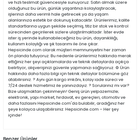
ve hızlı teslimat güvencesiyle sunuyoruz. Satın almak üzere
olduğunuz bu ürün, günlük yaşantınızı kolaylaştıracak,
işlerinizi daha verimli hale getirecek ya da yaşam
alanlarınıza estetik bir dokunuş katacaktır. Ürünlerimiz, kalite
standartlarına uygun şekilde seçilmiş, titiz bir stok ve kontrol
sürecinden geçirilerek sizlere ulaştırılmaktadır. İster evde
ister iş yerinde kullanabileceğiniz bu ürün, dayanıklılığı,
kullanım kolaylığı ve şık tasarımı ile öne çıkar.
Hepsicinde.com olarak müşteri memnuniyetini her zaman
ön planda tutuyoruz. Bu nedenle ürünlerimiz hakkında merak
ettiğiniz her şeyi açıklamalarda ve teknik detaylarda açıkça
belirtiyor, alışverişinizi güvenle yapmanızı sağlıyoruz. ⚙️ Ürün
hakkında daha fazla bilgi için teknik detaylar bölümüne göz
atabilirsiniz. ? Aynı gün kargo imkânı, kolay iade süreci ve
7/24 destek hizmetimiz ile yanınızdayız. ? Sorularınız mı var?
Bize ulaşmaktan çekinmeyin! Geniş ürün yelpazemizle;
elektronik, yapı market, hırdavat, ev gereçleri, otomotiv ve
daha fazlasını Hepsicinde.com'da bulabilir, aradığınız her
şeye kolayca ulaşabilirsiniz. Hepsicinde.com – Her şey
içinde!
Benzer Ürünler