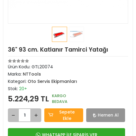
36" 93 cm. Katlanır Tamirci Yatağı
Ürün Kodu:
GTL20074
Marka:
NTTools
Kategori:
Oto Servis Ekipmanları
Stok:
20+
KARGO
5.224,29 TL
BEDAVA
Sepete
Hemen Al
Ekle
WHATSAPP İLE SİPARİŞ VER