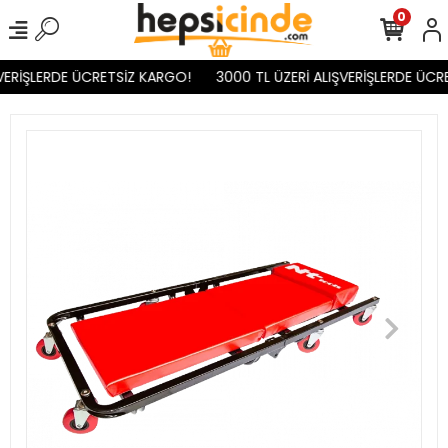
0
VERİŞLERDE ÜCRETSİZ KARGO!
3000 TL ÜZERİ ALIŞVERİŞLERDE ÜCR