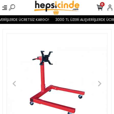
0
VERİŞLERDE ÜCRETSİZ KARGO!
3000 TL ÜZERİ ALIŞVERİŞLERDE ÜCR