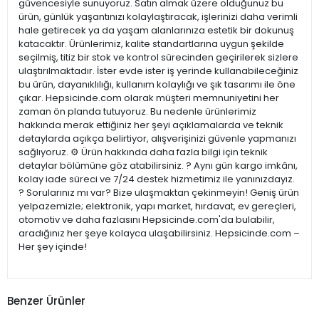
güvencesiyle sunuyoruz. Satın almak üzere olduğunuz bu
ürün, günlük yaşantınızı kolaylaştıracak, işlerinizi daha verimli
hale getirecek ya da yaşam alanlarınıza estetik bir dokunuş
katacaktır. Ürünlerimiz, kalite standartlarına uygun şekilde
seçilmiş, titiz bir stok ve kontrol sürecinden geçirilerek sizlere
ulaştırılmaktadır. İster evde ister iş yerinde kullanabileceğiniz
bu ürün, dayanıklılığı, kullanım kolaylığı ve şık tasarımı ile öne
çıkar. Hepsicinde.com olarak müşteri memnuniyetini her
zaman ön planda tutuyoruz. Bu nedenle ürünlerimiz
hakkında merak ettiğiniz her şeyi açıklamalarda ve teknik
detaylarda açıkça belirtiyor, alışverişinizi güvenle yapmanızı
sağlıyoruz. ⚙️ Ürün hakkında daha fazla bilgi için teknik
detaylar bölümüne göz atabilirsiniz. ? Aynı gün kargo imkânı,
kolay iade süreci ve 7/24 destek hizmetimiz ile yanınızdayız.
? Sorularınız mı var? Bize ulaşmaktan çekinmeyin! Geniş ürün
yelpazemizle; elektronik, yapı market, hırdavat, ev gereçleri,
otomotiv ve daha fazlasını Hepsicinde.com'da bulabilir,
aradığınız her şeye kolayca ulaşabilirsiniz. Hepsicinde.com –
Her şey içinde!
Benzer Ürünler